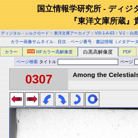
国立情報学研究所 - ディ
『東洋文庫所蔵』
ディジタル・シルクロード
>
東洋文庫アーカイブ
>
VIII-1-A-63
>
V-1
>
白黒
カラー画像サムネイル
-
目次
-
ページ番号
-
書誌情報（メタデー
カラー
IIIFカラー高解像度
白黒高解像度
PDF
ページ検索
タイトル
ページ
Among the Celestials
0307