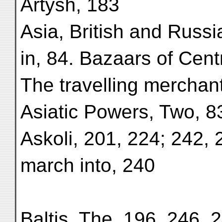
Artysh, 183
Asia, British and Russia
in, 84. Bazaars of Cent
The travelling merchant
Asiatic Powers, Two, 8
Askoli, 201, 224; 242, 
march into, 240
Baltis, The, 196, 246, 