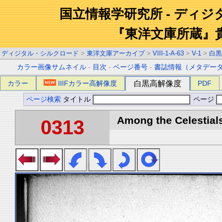
国立情報学研究所 - ディ
『東洋文庫所蔵』
ディジタル・シルクロード
>
東洋文庫アーカイブ
>
VIII-1-A-63
>
V-1
>
白黒
カラー画像サムネイル
-
目次
-
ページ番号
-
書誌情報（メタデー
カラー
IIIFカラー高解像度
白黒高解像度
PDF
ページ検索
タイトル
ページ
Among the Celestials
0313