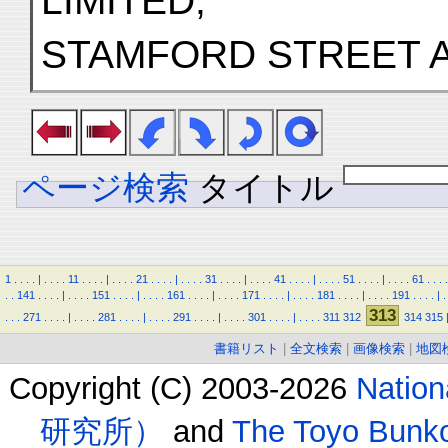
LIMITED,
STAMFORD STREET 
ページ検索
タイトル
1
.
.
.
.
|
.
.
.
.
11
.
.
.
.
|
.
.
.
.
21
.
.
.
.
|
.
.
.
.
31
.
.
.
.
|
.
.
.
.
41
.
.
.
.
|
.
.
.
.
51
.
.
.
.
|
.
.
.
.
61
.
.
.
.
.
.
141
.
.
.
.
|
.
.
.
.
151
.
.
.
.
|
.
.
.
.
161
.
.
.
.
|
.
.
.
.
171
.
.
.
.
|
.
.
.
.
181
.
.
.
.
|
.
.
.
.
191
.
.
.
.
|
.
313
.
.
.
271
.
.
.
.
|
.
.
.
.
281
.
.
.
.
|
.
.
.
.
291
.
.
.
.
|
.
.
.
.
301
.
.
.
.
|
.
.
.
.
311
312
314
315
書籍リスト
|
全文検索
|
画像検索
|
地図
Copyright (C) 2003-2026
Natio
研究所）
and
The Toyo B