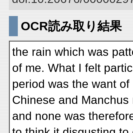
OCR読み取り結果
the rain which was pat
of me. What I felt particu
period was the want of m
Chinese and Manchus n
and none was therefor
to think it disgusting to