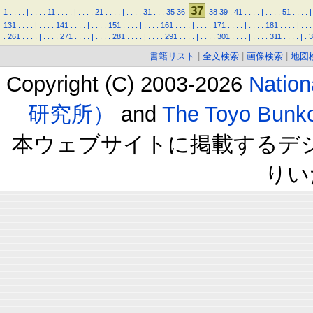
37
1
.
.
.
.
|
.
.
.
.
11
.
.
.
.
|
.
.
.
.
21
.
.
.
.
|
.
.
.
.
31
.
.
.
35
36
38
39
.
41
.
.
.
.
|
.
.
.
.
51
.
.
.
.
|
131
.
.
.
.
|
.
.
.
.
141
.
.
.
.
|
.
.
.
.
151
.
.
.
.
|
.
.
.
.
161
.
.
.
.
|
.
.
.
.
171
.
.
.
.
|
.
.
.
.
181
.
.
.
.
|
.
.
.
.
261
.
.
.
.
|
.
.
.
.
271
.
.
.
.
|
.
.
.
.
281
.
.
.
.
|
.
.
.
.
291
.
.
.
.
|
.
.
.
.
301
.
.
.
.
|
.
.
.
.
311
.
.
.
.
|
.
3
書籍リスト
|
全文検索
|
画像検索
|
地図
Copyright (C) 2003-2026
Natio
研究所）
and
The Toyo B
本ウェブサイトに掲載するデ
りい