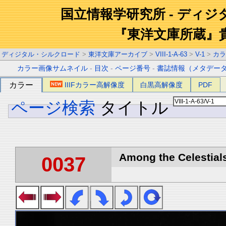
国立情報学研究所 - ディ
『東洋文庫所蔵』
ディジタル・シルクロード
>
東洋文庫アーカイブ
>
VIII-1-A-63
>
V-1
>
カラ
カラー画像サムネイル
-
目次
-
ページ番号
-
書誌情報（メタデー
カラー
IIIFカラー高解像度
白黒高解像度
PDF
ページ検索
タイトル
Among the Celestials
0037