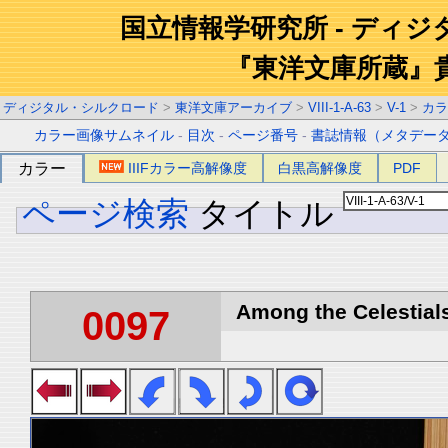
国立情報学研究所 - ディ
『東洋文庫所蔵』
ディジタル・シルクロード
>
東洋文庫アーカイブ
>
VIII-1-A-63
>
V-1
>
カラ
カラー画像サムネイル
-
目次
-
ページ番号
-
書誌情報（メタデー
カラー
IIIFカラー高解像度
白黒高解像度
PDF
ページ検索
タイトル
Among the Celestials
0097