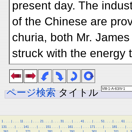
present day. The indust
of the Chinese are prov
churia, both Mr. James
struck with the energy
ページ検索
タイトル
1
.
.
.
.
|
.
.
.
.
11
.
.
.
.
|
.
.
.
.
21
.
.
.
.
|
.
.
.
.
31
.
.
.
.
|
.
.
.
.
41
.
.
.
.
|
.
.
.
.
51
.
.
.
.
|
.
.
.
.
61
.
.
.
.
131
.
.
.
.
|
.
.
.
.
141
.
.
.
.
|
.
.
.
.
151
.
.
.
.
|
.
.
.
.
161
.
.
.
.
|
.
.
.
.
171
.
.
.
.
|
.
.
.
.
181
.
.
.
.
|
.
.
.
.
261
.
.
.
.
|
.
.
.
.
271
.
.
.
.
|
.
.
.
.
281
.
.
.
.
|
.
.
.
.
291
.
.
.
.
|
.
.
.
.
301
.
.
.
.
|
.
.
.
.
311
.
.
.
.
|
.
3