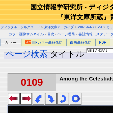
国立情報学研究所 - ディ
『東洋文庫所蔵』
ディジタル・シルクロード
>
東洋文庫アーカイブ
>
VIII-1-A-63
>
V-1
>
カラ
カラー画像サムネイル
-
目次
-
ページ番号
-
書誌情報（メタデー
カラー
IIIFカラー高解像度
白黒高解像度
PDF
ページ検索
タイトル
Among the Celestials
0109