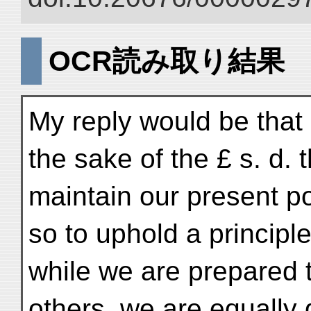
OCR読み取り結果
My reply would be that i
the sake of the £ s. d. 
maintain our present p
so to uphold a principl
while we are prepared t
others, we are equally