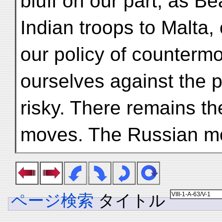
bluff on our part, as B
Indian troops to Malta,
our policy of counterm
ourselves against the po
risky. There remains th
moves. The Russian m
ページ検索
タイトル