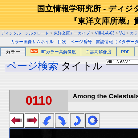
国立情報学研究所 - ディ
『東洋文庫所蔵』
ディジタル・シルクロード
>
東洋文庫アーカイブ
>
VIII-1-A-63
>
V-1
>
カラ
カラー画像サムネイル
-
目次
-
ページ番号
-
書誌情報（メタデー
カラー
IIIFカラー高解像度
白黒高解像度
PDF
ページ検索
タイトル
Among the Celestials
0110