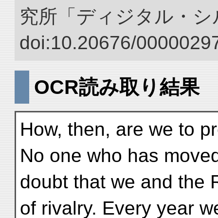
究所「ディジタル・シ
doi:10.20676/00000297
OCR読み取り結果
How, then, are we to pr
No one who has moved 
doubt that we and the R
of rivalry. Every year 