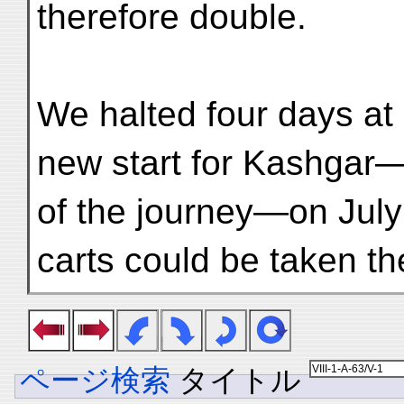
therefore double.
We halted four days a
new start for Kashgar
of the journey—on July 
carts could be taken t
ページ検索
タイトル