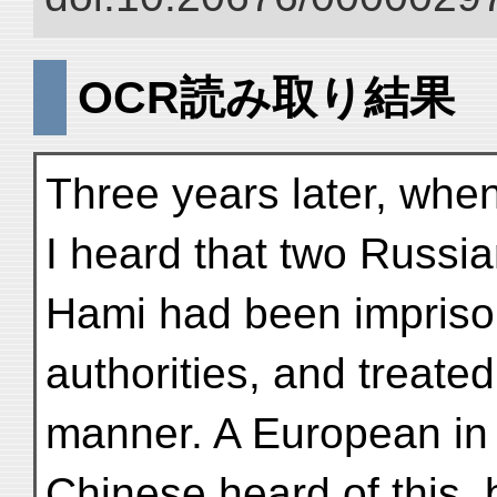
OCR読み取り結果
Three years later, whe
I heard that two Russi
Hami had been impriso
authorities, and treated
manner. A European in 
Chinese heard of this, b