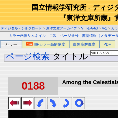
国立情報学研究所 - ディ
『東洋文庫所蔵』
ディジタル・シルクロード
>
東洋文庫アーカイブ
>
VIII-1-A-63
>
V-1
>
カラ
カラー画像サムネイル
-
目次
-
ページ番号
-
書誌情報（メタデー
カラー
IIIFカラー高解像度
白黒高解像度
PDF
ページ検索
タイトル
Among the Celestials
0188