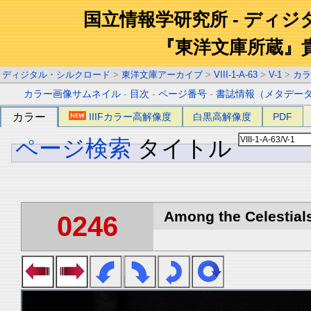
国立情報学研究所 - ディ
『東洋文庫所蔵』
ディジタル・シルクロード
>
東洋文庫アーカイブ
>
VIII-1-A-63
>
V-1
>
カラ
カラー画像サムネイル
-
目次
-
ページ番号
-
書誌情報（メタデー
カラー
IIIFカラー高解像度
白黒高解像度
PDF
ページ検索
タイトル
Among the Celestials
0246