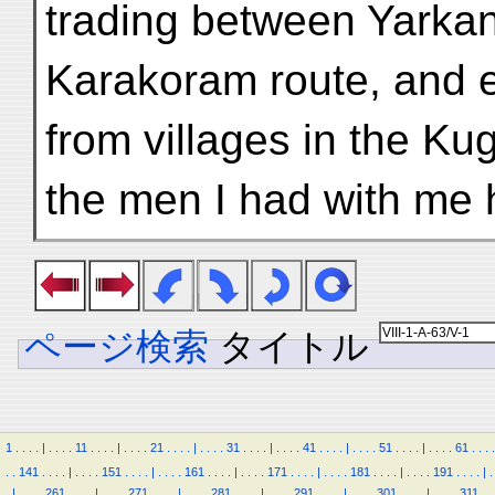
trading between Yarka
Karakoram route, and e
from villages in the Kug
the men I had with me 
ページ検索
タイトル
1
.
.
.
.
|
.
.
.
.
11
.
.
.
.
|
.
.
.
.
21
.
.
.
.
|
.
.
.
.
31
.
.
.
.
|
.
.
.
.
41
.
.
.
.
|
.
.
.
.
51
.
.
.
.
|
.
.
.
.
61
.
.
.
.
.
.
141
.
.
.
.
|
.
.
.
.
151
.
.
.
.
|
.
.
.
.
161
.
.
.
.
|
.
.
.
.
171
.
.
.
.
|
.
.
.
.
181
.
.
.
.
|
.
.
.
.
191
.
.
.
.
|
.
.
|
.
.
.
.
261
.
.
.
.
|
.
.
.
.
271
.
.
.
.
|
.
.
.
.
281
.
.
.
.
|
.
.
.
.
291
.
.
.
.
|
.
.
.
.
301
.
.
.
.
|
.
.
.
.
311
.
.