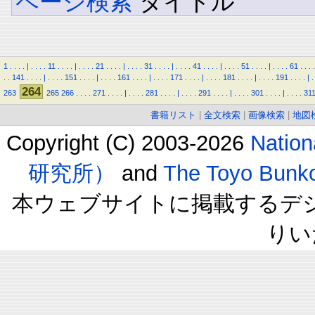
ページ検索
タイトル
1
.
.
.
.
|
.
.
.
.
11
.
.
.
.
|
.
.
.
.
21
.
.
.
.
|
.
.
.
.
31
.
.
.
.
|
.
.
.
.
41
.
.
.
.
|
.
.
.
.
51
.
.
.
.
|
.
.
.
.
61
.
.
.
.
.
.
141
.
.
.
.
|
.
.
.
.
151
.
.
.
.
|
.
.
.
.
161
.
.
.
.
|
.
.
.
.
171
.
.
.
.
|
.
.
.
.
181
.
.
.
.
|
.
.
.
.
191
.
.
.
.
|
.
264
263
265
266
.
.
.
.
271
.
.
.
.
|
.
.
.
.
281
.
.
.
.
|
.
.
.
.
291
.
.
.
.
|
.
.
.
.
301
.
.
.
.
|
.
.
.
.
31
書籍リスト
|
全文検索
|
画像検索
|
地図
Copyright (C) 2003-2026
Natio
研究所）
and
The Toyo B
本ウェブサイトに掲載するデ
りい