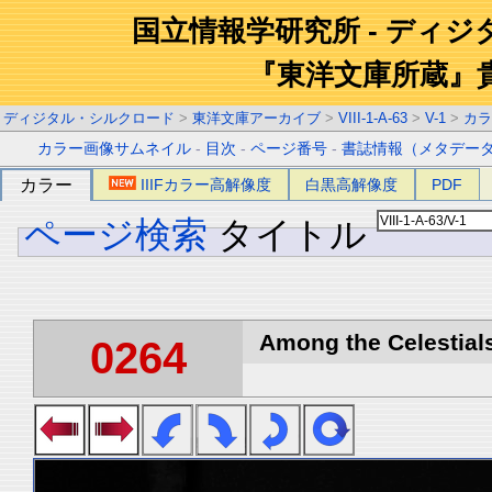
国立情報学研究所 - ディ
『東洋文庫所蔵』
ディジタル・シルクロード
>
東洋文庫アーカイブ
>
VIII-1-A-63
>
V-1
>
カラ
カラー画像サムネイル
-
目次
-
ページ番号
-
書誌情報（メタデー
カラー
IIIFカラー高解像度
白黒高解像度
PDF
ページ検索
タイトル
Among the Celestials
0264