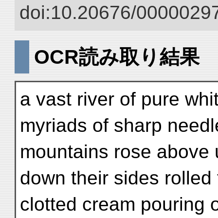
doi:10.20676/00000297
OCR読み取り結果
a vast river of pure whi
myriads of sharp needl
mountains rose above u
down their sides rolled 
clotted cream pouring o