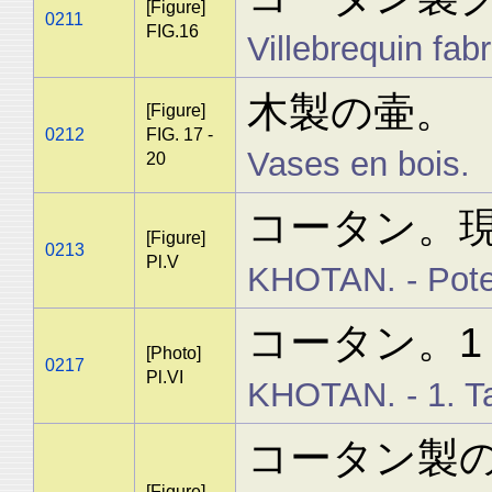
[Figure]
0211
FIG.16
Villebrequin fab
木製の壷。
[Figure]
0212
FIG. 17 -
Vases en bois.
20
コータン。
[Figure]
0213
Pl.V
KHOTAN. - Pote
コータン。1
[Photo]
0217
Pl.VI
KHOTAN. - 1. Tap
コータン製の革
[Figure]