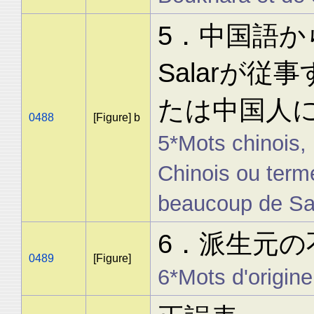
5．中国語
Salarが
たは中国人
0488
[Figure] b
5*Mots chinois, 
Chinois ou term
beaucoup de Sala
6．派生元の
0489
[Figure]
6*Mots d'origine