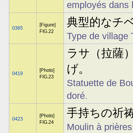
employés dans l
典型的なチ
[Figure]
0365
FIG.22
Type de village 
ラサ（拉薩
げ。
[Photo]
0419
FIG.23
Statuette de Bo
doré.
手持ちの祈
[Photo]
0423
FIG.24
Moulin à prières