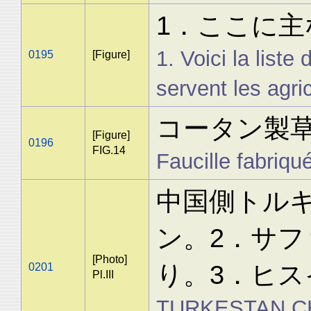
1．ここに
1. Voici la list
0195
[Figure]
servent les agri
コータン製
[Figure]
0196
FIG.14
Faucille fabriqu
中国側トル
ン。2．サ
[Photo]
り。3．ヒ
0201
Pl.III
TURKESTAN CHIN