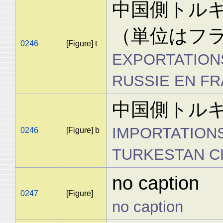
中国側トル
（単位はフ
0246
[Figure] t
EXPORTATION
RUSSIE EN F
中国側トル
IMPORTATIONS
0246
[Figure] b
TURKESTAN C
no caption
0247
[Figure]
no caption