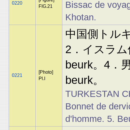
Bissac de voyag
0220
FIG.21
Khotan.
中国側トル
2．イスラム
beurk。4
[Photo]
0221
beurk。
Pl.I
TURKESTAN CHI
Bonnet de dervi
d'homme. 5. Be