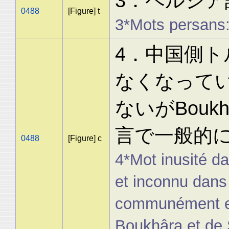
3．ペルシア
0488
[Figure] t
3*Mots persans
4．中国側
なくなって
ないがBoukhâ
言で一般的
0488
[Figure] c
4*Mot inusité da
et inconnu dans
communément emp
Boukhâra et de