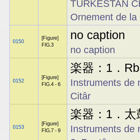
TURKESTAN CH
Ornement de la 
no caption
[Figure]
0150
FIG.3
no caption
楽器：1．Rbâb
[Figure]
Instruments de 
0152
FIG.4 - 6
Citâr
楽器：1．太鼓 ;
[Figure]
Instruments de 
0153
FIG.7 - 9