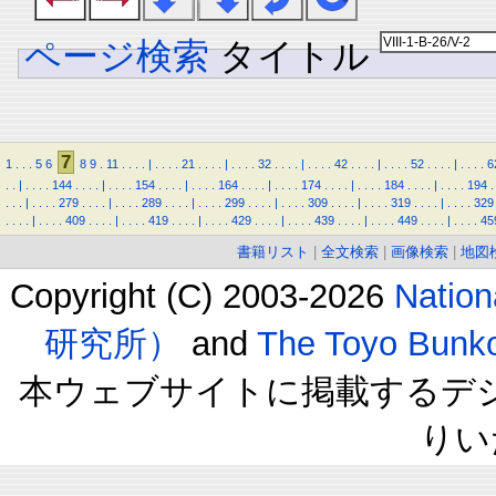
ページ検索
タイトル
7
1
.
.
.
5
6
8
9
.
11
.
.
.
.
|
.
.
.
.
21
.
.
.
.
|
.
.
.
.
32
.
.
.
.
|
.
.
.
.
42
.
.
.
.
|
.
.
.
.
52
.
.
.
.
|
.
.
.
.
6
.
.
|
.
.
.
.
144
.
.
.
.
|
.
.
.
.
154
.
.
.
.
|
.
.
.
.
164
.
.
.
.
|
.
.
.
.
174
.
.
.
.
|
.
.
.
.
184
.
.
.
.
|
.
.
.
.
194
.
.
.
.
|
.
.
.
.
279
.
.
.
.
|
.
.
.
.
289
.
.
.
.
|
.
.
.
.
299
.
.
.
.
|
.
.
.
.
309
.
.
.
.
|
.
.
.
.
319
.
.
.
.
|
.
.
.
.
329
.
.
.
.
|
.
.
.
.
409
.
.
.
.
|
.
.
.
.
419
.
.
.
.
|
.
.
.
.
429
.
.
.
.
|
.
.
.
.
439
.
.
.
.
|
.
.
.
.
449
.
.
.
.
|
.
.
.
.
45
書籍リスト
|
全文検索
|
画像検索
|
地図
Copyright (C) 2003-2026
Natio
研究所）
and
The Toyo B
本ウェブサイトに掲載するデ
りい