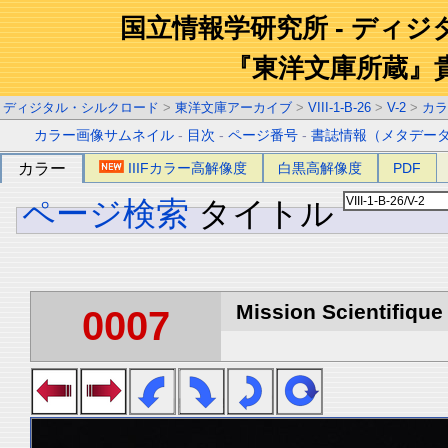
国立情報学研究所 - ディ
『東洋文庫所蔵』
ディジタル・シルクロード
>
東洋文庫アーカイブ
>
VIII-1-B-26
>
V-2
>
カラ
カラー画像サムネイル
-
目次
-
ページ番号
-
書誌情報（メタデー
カラー
IIIFカラー高解像度
白黒高解像度
PDF
ページ検索
タイトル
Mission Scientifique
0007