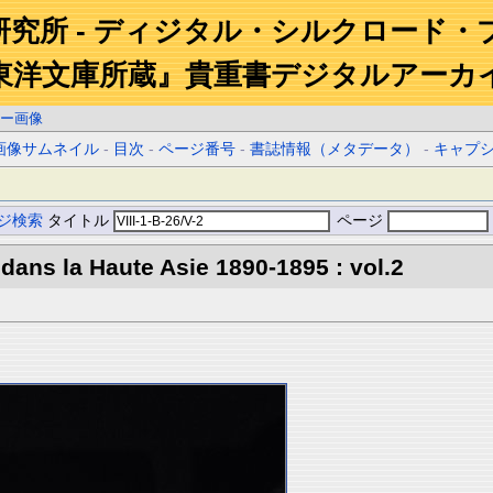
研究所 - ディジタル・シルクロード・
東洋文庫所蔵』貴重書デジタルアーカ
ー画像
画像サムネイル
-
目次
-
ページ番号
-
書誌情報（メタデータ）
-
キャプ
ジ検索
タイトル
ページ
 dans la Haute Asie 1890-1895 : vol.2