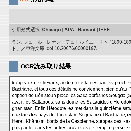
引用形式選択:
Chicago
|
APA
|
Harvard
|
IEEE
ラン, ジュール・レオン・デュトルイユ・ドゥ. “1890
ド」／東洋文庫. doi:10.20676/00000197.
OCR読み取り結果
troupeaux de chevaux, aride en certaines parties, proche 
Bactriane, et tous ces détails ne conviennent bien qu'au P
cription de Béhistoun place les Saka après les Sougda (
avant les Sattagous, sans doute les Sattagides d'Hérodote,
ghanistan. Enfin Hérodote les met dans la quinzième satra
que tous les pays du Turkestan, Sogdiane et Bactriane, e
Hérat, Khârezm, bords de la Caspienne, steppes des Kaz
pris par lui dans les autres provinces de l'empire perse, s