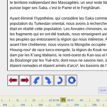
le territoire indépendant des Massagètes: un seul reste lib
puisse loger ses Saka, c'est le Pamir et le Ferghânah.
Ayant éliminé l'hypothèse, qui considère les Saka comme
population du Turkestan oriental, nous avons à recherche
était en réalité cette population. Les Annales chinoises, 
les fragments qui en ont été traduits, nous renseignent as
les peuples qui entouraient la région qui nous intéresse. A
avant l'ère chrétienne, nous voyons la Mongolie occupée 
Hioung-nou¹ de race turco-mongole, la région du Kouk nor
dam par les K'iang tibétains, le nord-ouest du Kan-sou et 
du Boulongir par les Yué-tchi, dont nous ne savons rien, s
étaient nomades et étaient armés d'arcs², les bassins de l'I
ペー
35
1
.
.
.
.
|
.
.
.
.
11
.
.
.
.
|
.
.
.
.
21
.
.
.
.
|
.
.
.
.
32
33
34
36
37
.
.
.
.
42
.
.
.
.
|
.
.
.
.
52
.
.
.
.
|
.
184
.
.
.
.
|
.
.
.
.
194
.
.
.
.
|
.
.
.
.
205
.
.
.
.
|
.
.
.
.
217
.
.
.
.
|
.
.
.
.
229
.
.
.
.
|
.
.
.
.
239
.
.
.
.
|
.
.