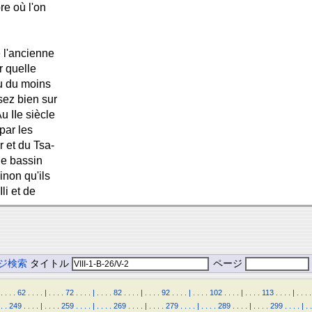
re où l'on
 l'ancienne
r quelle
ou du moins
sez bien sur
u IIe siècle
par les
 et du Tsa-
le bassin
inon qu'ils
li et de
ジ検索
タイトル
ページ
.
.
.
.
62
.
.
.
.
|
.
.
.
.
72
.
.
.
.
|
.
.
.
.
82
.
.
.
.
|
.
.
.
.
92
.
.
.
.
|
.
.
.
.
102
.
.
.
.
|
.
.
.
.
113
.
.
.
.
|
.
.
.
.
.
.
249
.
.
.
.
|
.
.
.
.
259
.
.
.
.
|
.
.
.
.
269
.
.
.
.
|
.
.
.
.
279
.
.
.
.
|
.
.
.
.
289
.
.
.
.
|
.
.
.
.
299
.
.
.
.
|
.
.