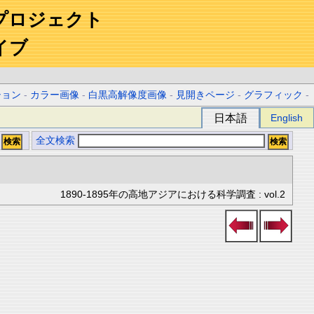
プロジェクト
イブ
ション
-
カラー画像
-
白黒高解像度画像
-
見開きページ
-
グラフィック
-
日本語
English
全文検索
1890-1895年の高地アジアにおける科学調査 : vol.2