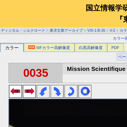
国立情報学
『
ディジタル・シルクロード
>
東洋文庫アーカイブ
>
VIII-1-B-26
>
V-2
>
カラ
カラー
カラー
IIIFカラー高解像度
白黒高解像度
PDF
ペー
Mission Scientifique
0035