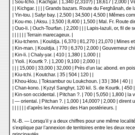
| Sou-tcho. | Kachgar. | 1,340 (2,310?) | 18,617 | 2,000 |
| | Kichgar. | | | | Grands bazars. Route du Ferghânah, de 
| Yin-tou. | Safyr bay. | 2,500 | 34,500 | 4,500 | Mêmes co
| Kou-mo. | Aksu. | 3,500 | 8,400 | 1,500 | Mal. Fr. Route di
| Ouo-li. | Ouch-Tourfan. | 2,200 | | | Lapis-lazuli, or, fil de 
| | | | | | Terrain marecageux. |
| Kiu-tchenn. | Kouldja. | 6,370 | 81,270 | 21,070 | Mines et 
| Kin-man. | Kouldja. | 770 | 6,370 | 2,000 | Gouverneur chi
| Kin-li. | Chaly-yar. | 410 | 1,380 | 1,000 | |
| Yioli. | Kourtk ?. | 1,200 | 9,100 | 2,000 | |
| | | 15,000 | 33,000 | 32,000 | Près d'un lac abond. en poi
| Kiu-tchi. | Koutchar. | 35 | 504 | 120 | |
| Khou-klou. | Toksambur ou Loukchoun. | 33 | 384 | 40 | |
| Chan-kono. | Kyzyl Sanghyr, 120 kil. S. de Kourtk. | 450 |
| Kin-son occidental. | Pitchan ?. | 700 | 5,050 | 1,800 | la 
| — oriental. | Pitchan ?. | 1,000 | 14,000? | 2,000 | dirent
| | | | | | d'après les Annales des Han postérieurs. |
N.-B. — Lorsqu'il y a deux chiffres pour une même locali
s'explique par l'annexion de territoires entre les deux r
principautés.