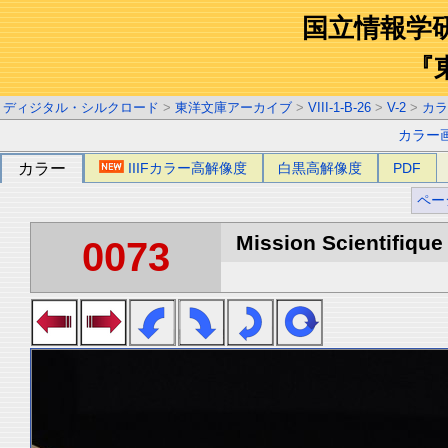
国立情報学
『
ディジタル・シルクロード
>
東洋文庫アーカイブ
>
VIII-1-B-26
>
V-2
>
カラ
カラー
カラー
IIIFカラー高解像度
白黒高解像度
PDF
ペー
Mission Scientifique
0073