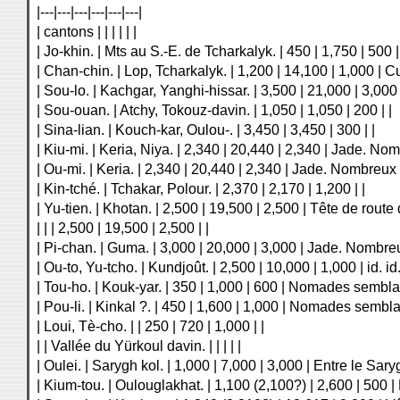
|---|---|---|---|---|---|
| cantons | | | | | |
| Jo-khin. | Mts au S.-E. de Tcharkalyk. | 450 | 1,750 | 50
| Chan-chin. | Lop, Tcharkalyk. | 1,200 | 14,100 | 1,000 | 
| Sou-lo. | Kachgar, Yanghi-hissar. | 3,500 | 21,000 | 3,000 |
| Sou-ouan. | Atchy, Tokouz-davin. | 1,050 | 1,050 | 200 | |
| Sina-lian. | Kouch-kar, Oulou-. | 3,450 | 3,450 | 300 | |
| Kiu-mi. | Keria, Niya. | 2,340 | 20,440 | 2,340 | Jade. Nom
| Ou-mi. | Keria. | 2,340 | 20,440 | 2,340 | Jade. Nombreux p
| Kin-tché. | Tchakar, Polour. | 2,370 | 2,170 | 1,200 | |
| Yu-tien. | Khotan. | 2,500 | 19,500 | 2,500 | Tête de rout
| | | 2,500 | 19,500 | 2,500 | |
| Pi-chan. | Guma. | 3,000 | 20,000 | 3,000 | Jade. Nombreu
| Ou-to, Yu-tcho. | Kundjoût. | 2,500 | 10,000 | 1,000 | id. id.
| Tou-ho. | Kouk-yar. | 350 | 1,000 | 600 | Nomades sembla
| Pou-li. | Kinkal ?. | 450 | 1,600 | 1,000 | Nomades sembla
| Loui, Tè-cho. | | 250 | 720 | 1,000 | |
| | Vallée du Yürkoul davin. | | | | |
| Oulei. | Sarygh kol. | 1,000 | 7,000 | 3,000 | Entre le Sary
| Kium-tou. | Oulouglakhat. | 1,100 (2,100?) | 2,600 | 500