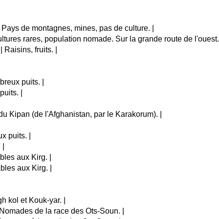
0 | Pays de montagnes, mines, pas de culture. |
Cultures rares, population nomade. Sur la grande route de l'ouest.
 Raisins, fruits. |
breux puits. |
uits. |
e du Kipan (de l'Afghanistan, par le Karakorum). |
x puits. |
 |
bles aux Kirg. |
bles aux Kirg. |
gh kol et Kouk-yar. |
 | Nomades de la race des Ots-Soun. |