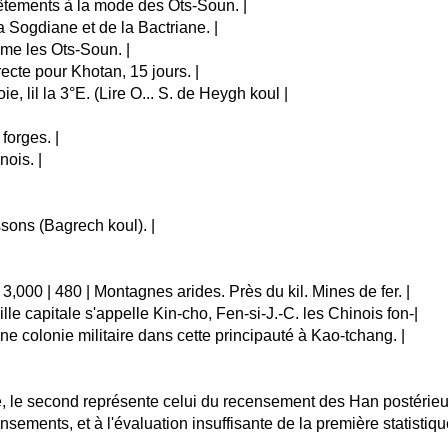
 Vêtements à la mode des Ots-Soun. |
la Sogdiane et de la Bactriane. |
mme les Ots-Soun. |
recte pour Khotan, 15 jours. |
soie, lil la 3°E. (Lire O... S. de Heygh koul |
forges. |
nois. |
ssons (Bagrech koul). |
 3,000 | 480 | Montagnes arides. Près du kil. Mines de fer. |
ville capitale s'appelle Kin-cho, Fen-si-J.-C. les Chinois fon-|
 une colonie militaire dans cette principauté à Kao-tchang. |
té, le second représente celui du recensement des Han postérie
ecensements, et à l'évaluation insuffisante de la première stati