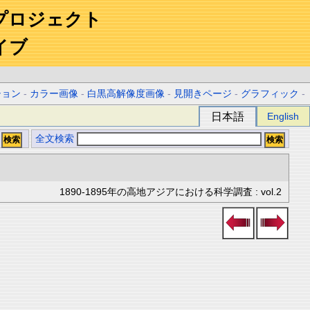
プロジェクト
イブ
ション
-
カラー画像
-
白黒高解像度画像
-
見開きページ
-
グラフィック
-
日本語
English
全文検索
1890-1895年の高地アジアにおける科学調査 : vol.2