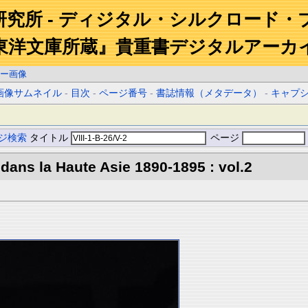
研究所 - ディジタル・シルクロード・
東洋文庫所蔵』貴重書デジタルアーカ
ー画像
画像サムネイル
-
目次
-
ページ番号
-
書誌情報（メタデータ）
-
キャプ
ジ検索
タイトル
ページ
 dans la Haute Asie 1890-1895 : vol.2