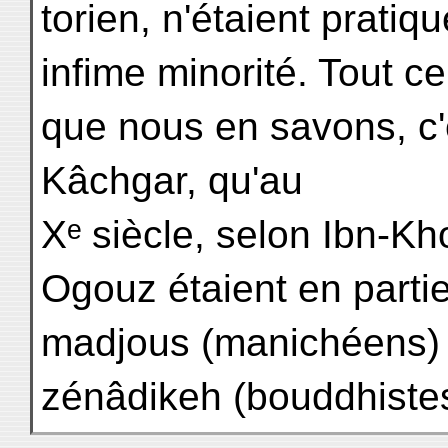
torien, n'étaient prati
infime minorité. Tout ce
que nous en savons, c'e
Kâchgar, qu'au
Xᵉ siècle, selon Ibn-K
Ogouz étaient en parti
madjous (manichéens) e
zénâdikeh (bouddhistes