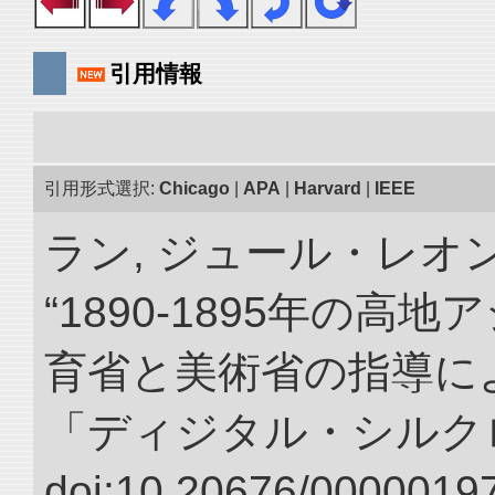
引用情報
引用形式選択:
Chicago
|
APA
|
Harvard
|
IEEE
ラン, ジュール・レオ
“1890-1895年の
育省と美術省の指導によ
「ディジタル・シルク
doi:10.20676/00000197