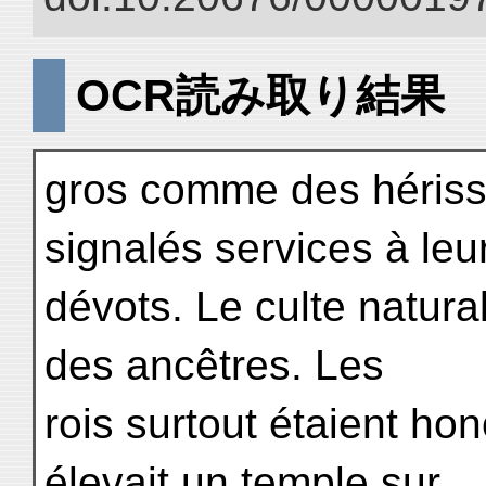
OCR読み取り結果
gros comme des hérisso
signalés services à leu
dévots. Le culte natura
des ancêtres. Les
rois surtout étaient ho
élevait un temple sur