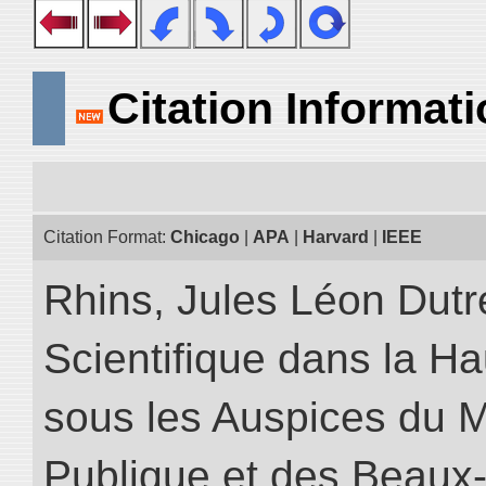
Citation Informat
Citation Format:
Chicago
|
APA
|
Harvard
|
IEEE
Rhins, Jules Léon Dutre
Scientifique dans la H
sous les Auspices du Mi
Publique et des Beaux-A