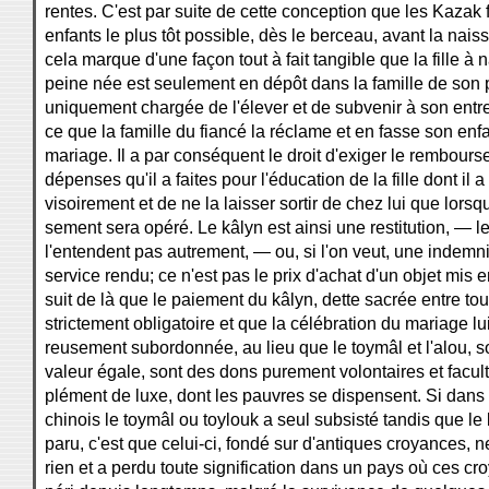
rentes. C'est par suite de cette conception que les Kazak 
enfants le plus tôt possible, dès le berceau, avant la na
cela marque d'une façon tout à fait tangible que la fille à n
peine née est seulement en dépôt dans la famille de son p
uniquement chargée de l'élever et de subvenir à son entre
ce que la famille du fiancé la réclame et en fasse son enfan
mariage. Il a par conséquent le droit d'exiger le rembour
dépenses qu'il a faites pour l'éducation de la fille dont il a
visoirement et de ne la laisser sortir de chez lui que lors
sement sera opéré. Le kâlyn est ainsi une restitution, — 
l'entendent pas autrement, — ou, si l'on veut, une indemn
service rendu; ce n'est pas le prix d'achat d'un objet mis en
suit de là que le paiement du kâlyn, dette sacrée entre tou
strictement obligatoire et que la célébration du mariage lui
reusement subordonnée, au lieu que le toymâl et l'alou, 
valeur égale, sont des dons purement volontaires et facult
plément de luxe, dont les pauvres se dispensent. Si dans
chinois le toymâl ou toylouk a seul subsisté tandis que le 
paru, c'est que celui-ci, fondé sur d'antiques croyances, 
rien et a perdu toute signification dans un pays où ces cr