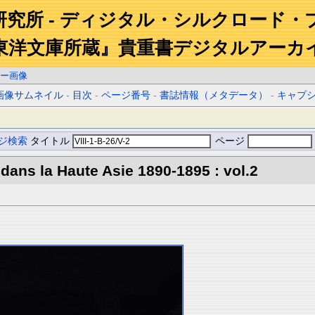
研究所 - ディジタル・シルクロード・
東洋文庫所蔵』貴重書デジタルアーカ
ー画像
画像サムネイル
-
目次
-
ページ番号
-
書誌情報（メタデータ）
-
キャプ
ジ検索
タイトル
ページ
 dans la Haute Asie 1890-1895 : vol.2