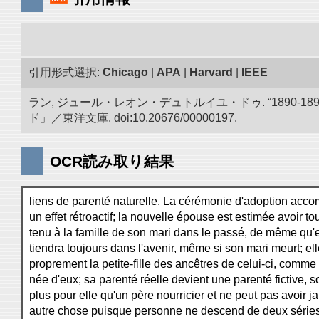
引用形式選択:
Chicago
|
APA
|
Harvard
|
IEEE
ラン, ジュール・レオン・デュトルイユ・ドゥ. “1890
ド」／東洋文庫. doi:10.20676/00000197.
OCR読み取り結果
liens de parenté naturelle. La cérémonie d'adoption accom
un effet rétroactif; la nouvelle épouse est estimée avoir to
tenu à la famille de son mari dans le passé, de même qu'e
tiendra toujours dans l'avenir, même si son mari meurt; el
proprement la petite-fille des ancêtres de celui-ci, comme s
née d'eux; sa parenté réelle devient une parenté fictive, s
plus pour elle qu'un père nourricier et ne peut pas avoir j
autre chose puisque personne ne descend de deux séries 