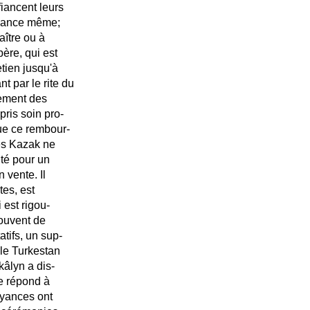
fiancent leurs
issance même;
aître ou à
ère, qui est
tien jusqu'à
t par le rite du
sement des
 pris soin pro-
que ce rembour-
les Kazak ne
ité pour un
 vente. Il
tes, est
 est rigou-
souvent de
atifs, un sup-
 le Turkestan
kâlyn a dis-
ne répond à
oyances ont