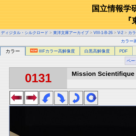
国立情報学
『
ディジタル・シルクロード
>
東洋文庫アーカイブ
>
VIII-1-B-26
>
V-2
>
カラ
カラー
カラー
IIIFカラー高解像度
白黒高解像度
PDF
ペー
Mission Scientifique
0131