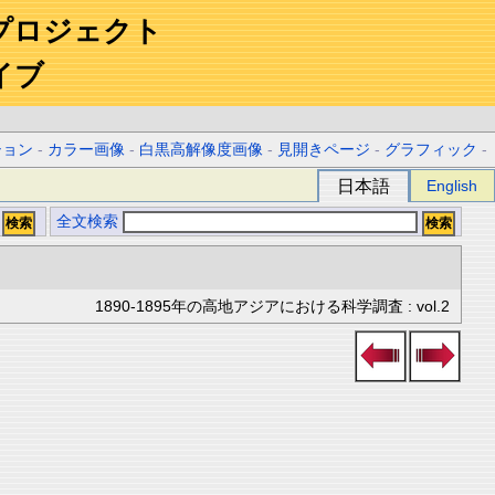
プロジェクト
イブ
ション
-
カラー画像
-
白黒高解像度画像
-
見開きページ
-
グラフィック
-
日本語
English
全文検索
1890-1895年の高地アジアにおける科学調査 : vol.2