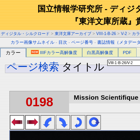
国立情報学研究所 - ディ
『東洋文庫所蔵』
ディジタル・シルクロード
>
東洋文庫アーカイブ
>
VIII-1-B-26
>
V-2
>
カラ
カラー画像サムネイル
-
目次
-
ページ番号
-
書誌情報（メタデー
カラー
IIIFカラー高解像度
白黒高解像度
PDF
ページ検索
タイトル
Mission Scientifique
0198