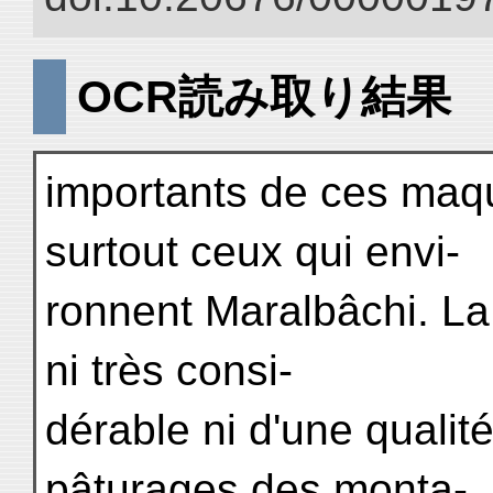
OCR読み取り結果
importants de ces maq
surtout ceux qui envi-
ronnent Maralbâchi. La
ni très consi-
dérable ni d'une qualit
pâturages des monta-