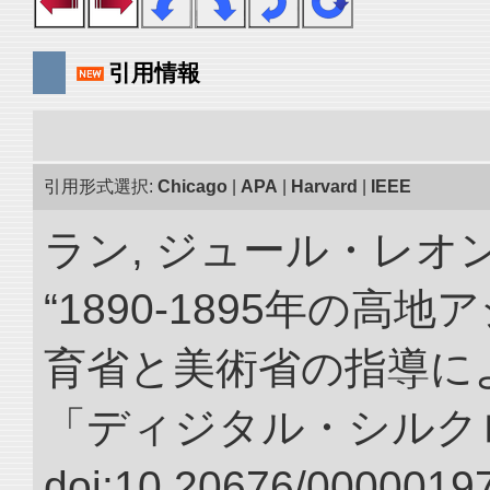
引用情報
引用形式選択:
Chicago
|
APA
|
Harvard
|
IEEE
ラン, ジュール・レオ
“1890-1895年の
育省と美術省の指導によ
「ディジタル・シルク
doi:10.20676/00000197