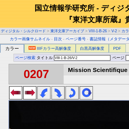
国立情報学研究所 - ディ
『東洋文庫所蔵』
ディジタル・シルクロード
>
東洋文庫アーカイブ
>
VIII-1-B-26
>
V-2
>
カラ
カラー画像サムネイル
-
目次
-
ページ番号
-
書誌情報（メタデー
カラー
IIIFカラー高解像度
白黒高解像度
PDF
ページ検索
タイトル
ページ
Mission Scientifique
0207