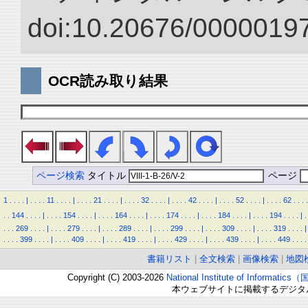
doi:10.20676/00000197
OCR読み取り結果
ページ検索
タイトル
ページ
1
.
.
.
.
|
.
.
.
.
11
.
.
.
.
|
.
.
.
.
21
.
.
.
.
|
.
.
.
.
32
.
.
.
.
|
.
.
.
.
42
.
.
.
.
|
.
.
.
.
52
.
.
.
.
|
.
.
.
.
62
.
.
.
.
.
.
144
.
.
.
.
|
.
.
.
.
154
.
.
.
.
|
.
.
.
.
164
.
.
.
.
|
.
.
.
.
174
.
.
.
.
|
.
.
.
.
184
.
.
.
.
|
.
.
.
.
194
.
.
.
.
|
.
.
.
.
269
.
.
.
.
|
.
.
.
.
279
.
.
.
.
|
.
.
.
.
289
.
.
.
.
|
.
.
.
.
299
.
.
.
.
|
.
.
.
.
309
.
.
.
.
|
.
.
.
.
319
.
.
.
.
|
.
.
.
.
399
.
.
.
.
|
.
.
.
.
409
.
.
.
.
|
.
.
.
.
419
.
.
.
.
|
.
.
.
.
429
.
.
.
.
|
.
.
.
.
439
.
.
.
.
|
.
.
.
.
449
.
.
.
.
書籍リスト
|
全文検索
|
画像検索
|
地図
Copyright (C) 2003-2026
National Institute of Inform
本ウェブサイトに掲載するデジタ