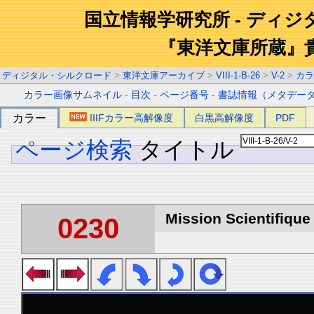
国立情報学研究所 - ディ
『東洋文庫所蔵』
ディジタル・シルクロード
>
東洋文庫アーカイブ
>
VIII-1-B-26
>
V-2
>
カラ
カラー画像サムネイル
-
目次
-
ページ番号
-
書誌情報（メタデー
カラー
IIIFカラー高解像度
白黒高解像度
PDF
ページ検索
タイトル
Mission Scientifique
0230