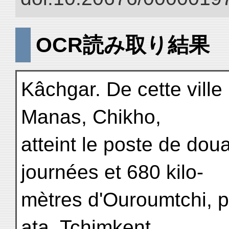
OCR読み取り結果
Kâchgar. De cette ville
Manas, Chikho,
atteint le poste de dou
journées et 680 kilo-
mètres d'Ouroumtchi, pu
ata, Tchimkent