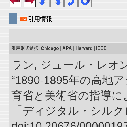
引用情報
引用形式選択:
Chicago
|
APA
|
Harvard
|
IEEE
ラン, ジュール・レオ
“1890-1895年の
育省と美術省の指導によ
「ディジタル・シルク
doi:10.20676/00000197