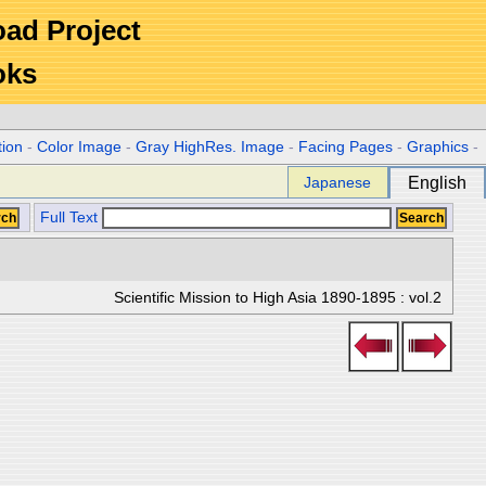
Road Project
oks
tion
-
Color Image
-
Gray HighRes. Image
-
Facing Pages
-
Graphics
-
Japanese
English
Full Text
Scientific Mission to High Asia 1890-1895 : vol.2