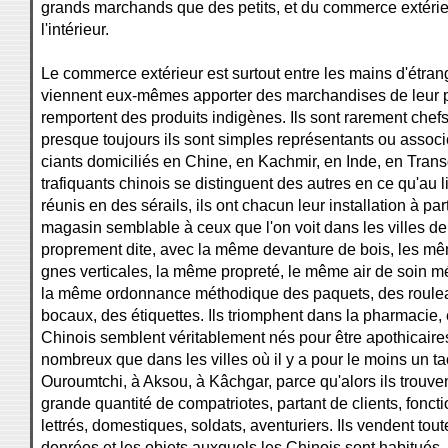
grands marchands que des petits, et du commerce extéri
l'intérieur.
Le commerce extérieur est surtout entre les mains d'étran
viennent eux-mêmes apporter des marchandises de leur 
remportent des produits indigènes. Ils sont rarement chef
presque toujours ils sont simples représentants ou assoc
ciants domiciliés en Chine, en Kachmir, en Inde, en Tran
trafiquants chinois se distinguent des autres en ce qu'au l
réunis en des sérails, ils ont chacun leur installation à part
magasin semblable à ceux que l'on voit dans les villes de
proprement dite, avec la même devanture de bois, les m
gnes verticales, la même propreté, le même air de soin mé
la même ordonnance méthodique des paquets, des roule
bocaux, des étiquettes. Ils triomphent dans la pharmacie, 
Chinois semblent véritablement nés pour être apothicaires
nombreux que dans les villes où il y a pour le moins un tao
Ouroumtchi, à Aksou, à Kâchgar, parce qu'alors ils trouv
grande quantité de compatriotes, partant de clients, foncti
lettrés, domestiques, soldats, aventuriers. Ils vendent tout
denrées et les objets auxquels les Chinois sont habitués, 