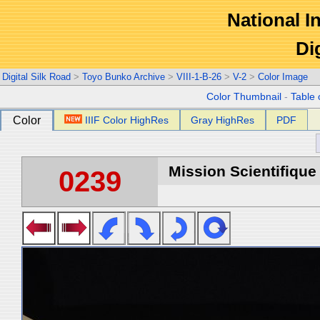
National In
Di
Digital Silk Road
>
Toyo Bunko Archive
>
VIII-1-B-26
>
V-2
>
Color Image
Color Thumbnail
-
Table 
Color
IIIF Color HighRes
Gray HighRes
PDF
Mission Scientifique
0239