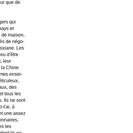
eur que de
gers qui
pays et
s de maison,
iés de négo-
soxiane. Les
ieu d'être
, leur
 la Chine
êmes ensei-
ticuleux,
aux, des
et tous les
. Ils ne sont
-t'ai, à
ent une assez
onnaires,
es les
dont ils ne