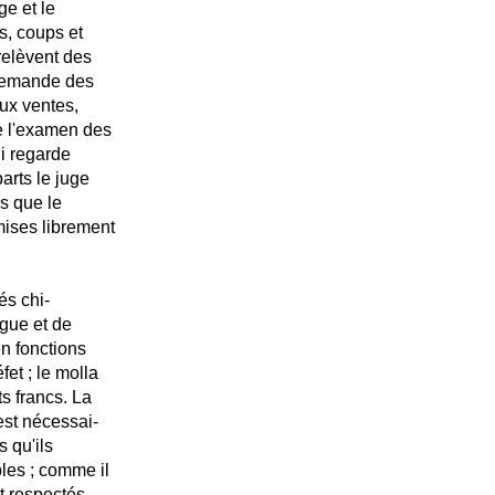
ge et le
s, coups et
 relèvent des
a demande des
aux ventes,
e l'examen des
i regarde
arts le juge
is que le
mises librement
és chi-
igue et de
en fonctions
et ; le molla
s francs. La
 est nécessai-
s qu'ils
les ; comme il
t respectés,