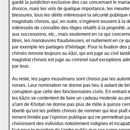
gardé la juridiction exclusive des cas concernant le maria
divorce, mais les vols de quelque importance, les meurtre
blessures, tous les délits intéressant la sécurité publique
magistrats chinois, qui, en outre, s'ingèrent souvent à l
intéressés de connaître des litiges relatifs à la propriété, 
aux successions, etc., mais seulement en ce qui concern
titres, les manœuvres frauduleuses, et nullement en ce qu
par exemple les partages d'héritage. Pour la fixation des p
chinois renvoie toujours au kâzi, qui est juge au civil tand
magistrat chinois est juge au criminel sauf exceptions ad
par tous.
Au reste, les juges musulmans sont choisis par les autorit
noises. Leur nomination ne donne pas lieu à autant de br
corruption que celle des fonctionnaires civils. En entrant 
les kâzis se contentent de faire un cadeau modeste au préf
a'lam de Khotan ne donne pas plus de mille à quinze cent
liberté qu'ont les préfets chinois de nommer qui leur plaît
rement limitée par l'opinion publique qui ne permettrait pa
choisissent des individus notoirement indignes et incapab
faut pour le maintien de l'ordre public que ces juges soien