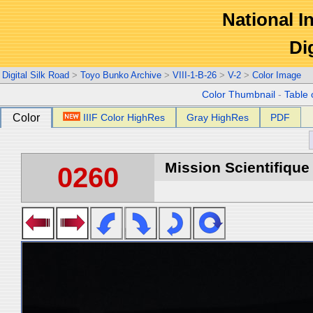
National In
Di
Digital Silk Road
>
Toyo Bunko Archive
>
VIII-1-B-26
>
V-2
>
Color Image
Color Thumbnail
-
Table 
Color
IIIF Color HighRes
Gray HighRes
PDF
Mission Scientifique
0260