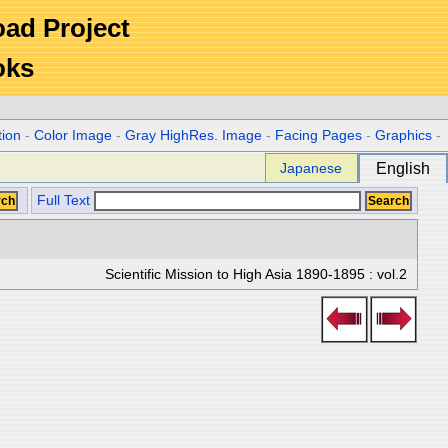
Road Project
oks
tion
-
Color Image
-
Gray HighRes. Image
-
Facing Pages
-
Graphics
-
Japanese
English
Full Text
Scientific Mission to High Asia 1890-1895 : vol.2