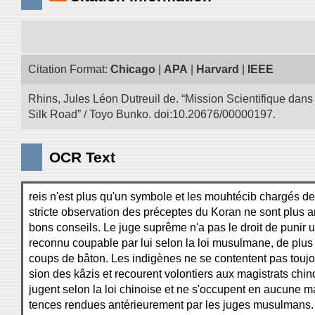
Citation Format:
Chicago
|
APA
|
Harvard
|
IEEE
Rhins, Jules Léon Dutreuil de. “Mission Scientifique dans 
Silk Road” / Toyo Bunko. doi:10.20676/00000197.
OCR Text
reis n'est plus qu'un symbole et les mouhtécib chargés de 
stricte observation des préceptes du Koran ne sont plus 
bons conseils. Le juge suprême n'a pas le droit de punir u
reconnu coupable par lui selon la loi musulmane, de plus
coups de bâton. Les indigènes ne se contentent pas toujo
sion des kâzis et recourent volontiers aux magistrats chin
jugent selon la loi chinoise et ne s'occupent en aucune m
tences rendues antérieurement par les juges musulmans.