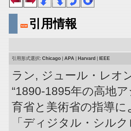
引用情報
引用形式選択:
Chicago
|
APA
|
Harvard
|
IEEE
ラン, ジュール・レオ
“1890-1895年の
育省と美術省の指導によ
「ディジタル・シルク