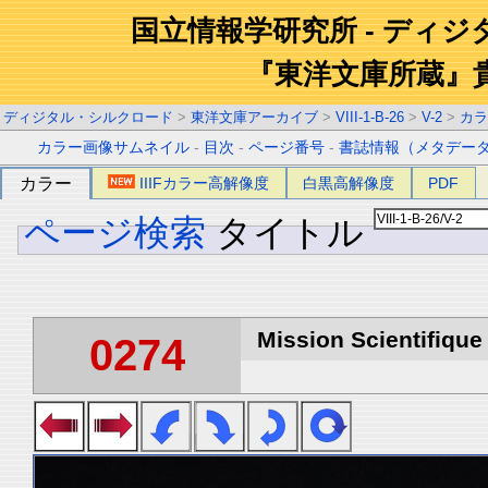
国立情報学研究所 - ディ
『東洋文庫所蔵』
ディジタル・シルクロード
>
東洋文庫アーカイブ
>
VIII-1-B-26
>
V-2
>
カラ
カラー画像サムネイル
-
目次
-
ページ番号
-
書誌情報（メタデー
カラー
IIIFカラー高解像度
白黒高解像度
PDF
ページ検索
タイトル
Mission Scientifique
0274