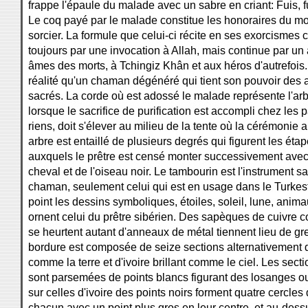
Le coq payé par le malade constitue les honoraires du mo
sorcier. La formule que celui-ci récite en ses exorcisme
toujours par une invocation à Allah, mais continue par un
âmes des morts, à Tchingiz Khân et aux héros d'autrefois. 
réalité qu'un chaman dégénéré qui tient son pouvoir des 
sacrés. La corde où est adossé le malade représente l'arbr
lorsque le sacrifice de purification est accompli chez les 
riens, doit s'élever au milieu de la tente où la cérémonie a
arbre est entaillé de plusieurs degrés qui figurent les étap
auxquels le prêtre est censé monter successivement avec 
cheval et de l'oiseau noir. Le tambourin est l'instrument s
chaman, seulement celui qui est en usage dans le Turkes
point les dessins symboliques, étoiles, soleil, lune, anima
ornent celui du prêtre sibérien. Des sapèques de cuivre c
se heurtent autant d'anneaux de métal tiennent lieu de gre
bordure est composée de seize sections alternativement
comme la terre et d'ivoire brillant comme le ciel. Les sect
sont parsemées de points blancs figurant des losanges ou
sur celles d'ivoire des points noirs forment quatre cercles 
chacun avec un point plus gros en leur centre, et au-de