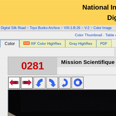
National In
Di
Digital Silk Road
>
Toyo Bunko Archive
>
VIII-1-B-26
>
V-2
>
Color Image
Color Thumbnail
-
Table 
Color
IIIF Color HighRes
Gray HighRes
PDF
Mission Scientifique
0281