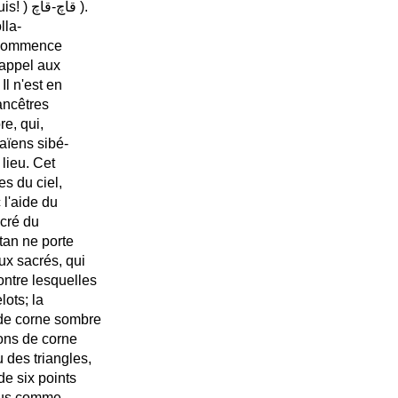
frappe l'épaule du malade avec un sabre en criant: Fuis, fuis! ) قاچ-قاچ ).
lla-
s commence
 appel aux
Il n'est en
ancêtres
e, qui,
païens sibé-
 lieu. Cet
es du ciel,
l'aide du
acré du
tan ne porte
ux sacrés, qui
ontre lesquelles
lots; la
 de corne sombre
ions de corne
 des triangles,
de six points
ssus comme