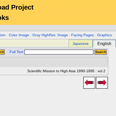
Road Project
oks
tion
-
Color Image
-
Gray HighRes. Image
-
Facing Pages
-
Graphics
-
Japanese
English
Full Text
Scientific Mission to High Asia 1890-1895 : vol.2