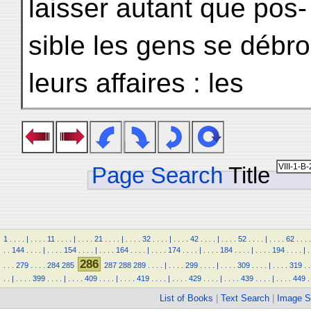
laisser autant que pos-
sible les gens se débro
leurs affaires : les
Page Search
Title
1
.
.
.
.
|
.
.
.
.
11
.
.
.
.
|
.
.
.
.
21
.
.
.
.
|
.
.
.
.
32
.
.
.
.
|
.
.
.
.
42
.
.
.
.
|
.
.
.
.
52
.
.
.
.
|
.
.
.
.
62
.
.
.
.
.
.
144
.
.
.
.
|
.
.
.
.
154
.
.
.
.
|
.
.
.
.
164
.
.
.
.
|
.
.
.
.
174
.
.
.
.
|
.
.
.
.
184
.
.
.
.
|
.
.
.
.
194
.
.
.
.
|
.
286
.
.
.
279
.
.
.
.
284
285
287
288
289
.
.
.
.
|
.
.
.
.
299
.
.
.
.
|
.
.
.
.
309
.
.
.
.
|
.
.
.
.
319
.
.
.
.
|
.
.
.
.
399
.
.
.
.
|
.
.
.
.
409
.
.
.
.
|
.
.
.
.
419
.
.
.
.
|
.
.
.
.
429
.
.
.
.
|
.
.
.
.
439
.
.
.
.
|
.
.
.
.
449
.
List of Books
|
Text Search
|
Image S