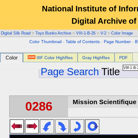
National Institute of Info
Digital Archive 
Digital Silk Road
>
Toyo Bunko Archive
>
VIII-1-B-26
>
V-2
>
Color Image
Color Thumbnail
-
Table of Contents
-
Page Number
-
B
Color
IIIF Color HighRes
Gray HighRes
PDF
Page Search
Title
Mission Scientifique
0286