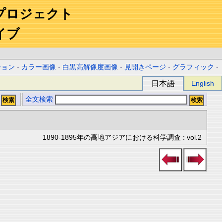
プロジェクト
イブ
ション
-
カラー画像
-
白黒高解像度画像
-
見開きページ
-
グラフィック
-
日本語
English
全文検索
1890-1895年の高地アジアにおける科学調査 : vol.2