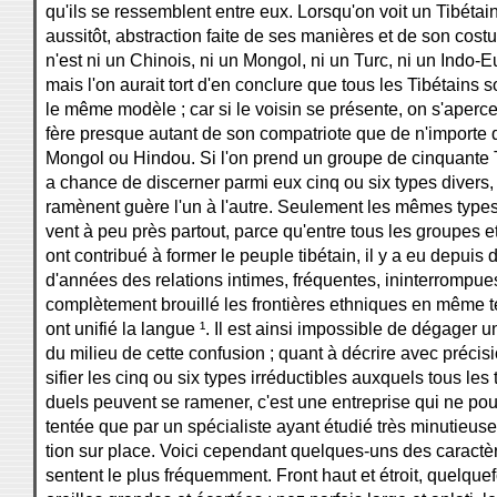
qu'ils se ressemblent entre eux. Lorsqu'on voit un Tibétai
aussitôt, abstraction faite de ses manières et de son cos
n'est ni un Chinois, ni un Mongol, ni un Turc, ni un Indo-
mais l'on aurait tort d'en conclure que tous les Tibétains so
le même modèle ; car si le voisin se présente, on s'apercev
fère presque autant de son compatriote que de n'importe 
Mongol ou Hindou. Si l'on prend un groupe de cinquante 
a chance de discerner parmi eux cinq ou six types divers,
ramènent guère l'un à l'autre. Seulement les mêmes types
vent à peu près partout, parce qu'entre tous les groupes e
ont contribué à former le peuple tibétain, il y a eu depuis d
d'années des relations intimes, fréquentes, ininterrompues
complètement brouillé les frontières ethniques en même 
ont unifié la langue ¹. Il est ainsi impossible de dégager 
du milieu de cette confusion ; quant à décrire avec précisi
sifier les cinq ou six types irréductibles auxquels tous les 
duels peuvent se ramener, c'est une entreprise qui ne pour
tentée que par un spécialiste ayant étudié très minutieus
tion sur place. Voici cependant quelques-uns des caractèr
sentent le plus fréquemment. Front haut et étroit, quelquef