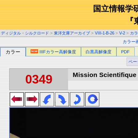
国立情報学
『
ディジタル・シルクロード
>
東洋文庫アーカイブ
>
VIII-1-B-26
>
V-2
>
カラ
カラー
カラー
IIIFカラー高解像度
白黒高解像度
PDF
ペー
Mission Scientifique
0349