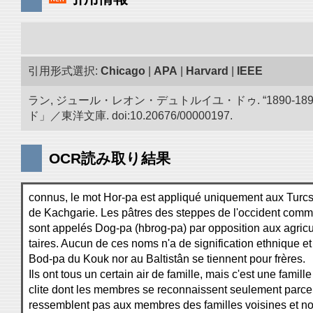
引用形式選択:
Chicago
|
APA
|
Harvard
|
IEEE
ラン, ジュール・レオン・デュトルイユ・ドゥ. “1890
ド」／東洋文庫. doi:10.20676/00000197.
OCR読み取り結果
connus, le mot Hor-pa est appliqué uniquement aux Tur
de Kachgarie. Les pâtres des steppes de l'occident comme
sont appelés Dog-pa (hbrog-pa) par opposition aux agricu
taires. Aucun de ces noms n'a de signification ethnique et
Bod-pa du Kouk nor au Baltistân se tiennent pour frères.
Ils ont tous un certain air de famille, mais c'est une famille
clite dont les membres se reconnaissent seulement parce 
ressemblent pas aux membres des familles voisines et no