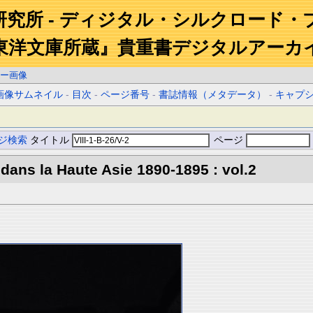
研究所 - ディジタル・シルクロード・
東洋文庫所蔵』貴重書デジタルアーカ
ー画像
画像サムネイル
-
目次
-
ページ番号
-
書誌情報（メタデータ）
-
キャプ
ジ検索
タイトル
ページ
 dans la Haute Asie 1890-1895 : vol.2