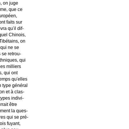
n, on juge
tume, que ce
Européen,
nt faits sur
ra qu'il dif-
quel Chinois,
Tibétains, on
 qui ne se
 se retrou-
thniques, qui
es milliers
, qui ont
temps qu'elles
un type général
on et à clas-
types indivi-
rait être
ement la ques-
es qui se pré-
ois fuyant,