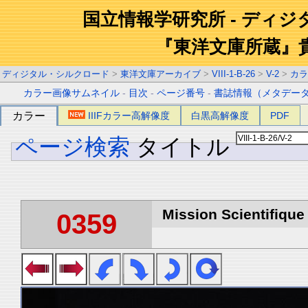
国立情報学研究所 - ディ
『東洋文庫所蔵』
ディジタル・シルクロード
>
東洋文庫アーカイブ
>
VIII-1-B-26
>
V-2
>
カラ
カラー画像サムネイル
-
目次
-
ページ番号
-
書誌情報（メタデー
カラー
IIIFカラー高解像度
白黒高解像度
PDF
ページ検索
タイトル
Mission Scientifique
0359