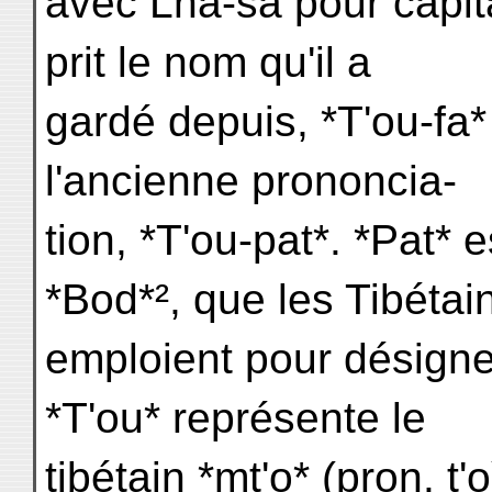
avec Lha-sa pour capi
prit le nom qu'il a
gardé depuis, *T'ou-fa*
l'ancienne prononcia-
tion, *T'ou-pat*. *Pat* 
*Bod*², que les Tibétai
emploient pour désigner
*T'ou* représente le
tibétain *mt'o* (pron. t