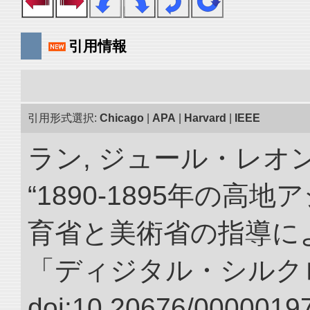
引用情報
引用形式選択:
Chicago
|
APA
|
Harvard
|
IEEE
ラン, ジュール・レオ
“1890-1895年の
育省と美術省の指導によ
「ディジタル・シルク
doi:10.20676/00000197