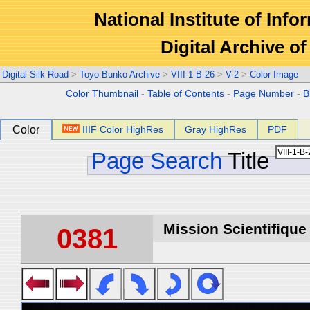
National Institute of Info
Digital Archive 
Digital Silk Road
>
Toyo Bunko Archive
>
VIII-1-B-26
>
V-2
>
Color Image
Color Thumbnail
-
Table of Contents
-
Page Number
-
B
Color
IIIF Color HighRes
Gray HighRes
PDF
Page Search
Title
Mission Scientifique
0381