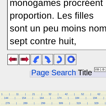
monogames procréent 
proportion. Les filles
sont un peu moins nom
sept contre huit,
Page Search
Title
1
.
.
.
.
|
.
.
.
.
11
.
.
.
.
|
.
.
.
.
21
.
.
.
.
|
.
.
.
.
32
.
.
.
.
|
.
.
.
.
42
.
.
.
.
|
.
.
.
.
52
.
.
.
.
|
.
.
.
.
62
.
.
.
.
.
.
144
.
.
.
.
|
.
.
.
.
154
.
.
.
.
|
.
.
.
.
164
.
.
.
.
|
.
.
.
.
174
.
.
.
.
|
.
.
.
.
184
.
.
.
.
|
.
.
.
.
194
.
.
.
.
|
.
.
.
.
279
.
.
.
.
|
.
.
.
.
289
.
.
.
.
|
.
.
.
.
299
.
.
.
.
|
.
.
.
.
309
.
.
.
.
|
.
.
.
.
319
.
.
.
.
|
.
.
.
.
329
.
.
.
.
|