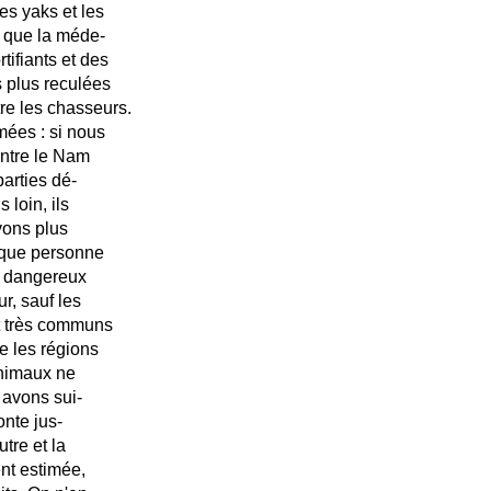
es yaks et les
, que la méde-
tifiants et des
s plus reculées
tre les chasseurs.
mées : si nous
entre le Nam
parties dé-
 loin, ils
vons plus
 que personne
nt dangereux
r, sauf les
t très communs
e les régions
 animaux ne
 avons sui-
onte jus-
utre et la
nt estimée,