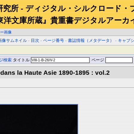
研究所 - ディジタル・シルクロード・
東洋文庫所蔵』貴重書デジタルアーカ
ー画像
画像サムネイル
-
目次
-
ページ番号
-
書誌情報（メタデータ）
-
キャプ
ジ検索
タイトル
ページ
 dans la Haute Asie 1890-1895 : vol.2