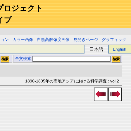
プロジェクト
イブ
ション
-
カラー画像
-
白黒高解像度画像
-
見開きページ
-
グラフィック
-
日本語
English
全文検索
1890-1895年の高地アジアにおける科学調査 : vol.2