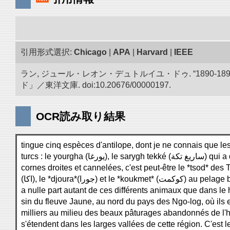
引用形式選択:
Chicago
|
APA
|
Harvard
|
IEEE
ラン, ジュール・レオン・デュトルイユ・ドゥ. “1890
ド」／東洋文庫. doi:10.20676/00000197.
OCR読み取り結果
tingue cinq espèces d'antilope, dont je ne connais que l
turcs : le yourgha (ورغا
cornes droites et cannelées, c'est peut-être le *tsod* des T
(اكا), le *djoura*(جورا) et le *koukmet
a nulle part autant de ces différents animaux que dans le 
sin du fleuve Jaune, au nord du pays des Ngo-log, où ils e
milliers au milieu des beaux pâturages abandonnés de l
s'étendent dans les larges vallées de cette région. C'est l