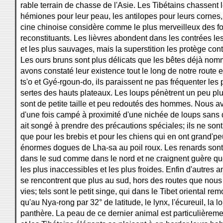
rable terrain de chasse de l'Asie. Les Tibétains chassent l
hémiones pour leur peau, les antilopes pour leurs cornes
cine chinoise considère comme le plus merveilleux des for
reconstituants. Les lièvres abondent dans les contrées le
et les plus sauvages, mais la superstition les protège con
Les ours bruns sont plus délicats que les bêtes déjà nom
avons constaté leur existence tout le long de notre route 
ts'o et Gyé-rgoun-do, ils paraissent ne pas fréquenter les 
sertes des hauts plateaux. Les loups pénètrent un peu plus
sont de petite taille et peu redoutés des hommes. Nous a
d'une fois campé à proximité d'une nichée de loups sans
ait songé à prendre des précautions spéciales; ils ne so
que pour les brebis et pour les chiens qui en ont grand'peu
énormes dogues de Lha-sa au poil roux. Les renards son
dans le sud comme dans le nord et ne craignent guère qu
les plus inaccessibles et les plus froides. Enfin d'autres
se rencontrent que plus au sud, hors des routes que nous
vies; tels sont le petit singe, qui dans le Tibet oriental rem
qu'au Nya-rong par 32° de latitude, le lynx, l'écureuil, la lo
panthère. La peau de ce dernier animal est particulièreme