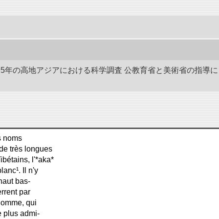
-1895年の高地アジアにおける科学調査 公教育省と美術省の指
es noms
ي), le sarygh tekké (ساريغ تكة) qui a de très longues
ibétains, l'*aka*
* (كوكمت) au pelage blanc¹. Il n'y
haut bas-
rrent par
'homme, qui
e plus admi-