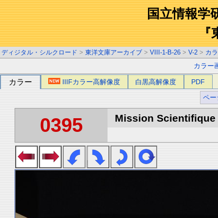
国立情報学
『
ディジタル・シルクロード
>
東洋文庫アーカイブ
>
VIII-1-B-26
>
V-2
>
カラ
カラー
カラー
IIIFカラー高解像度
白黒高解像度
PDF
ペー
Mission Scientifique
0395