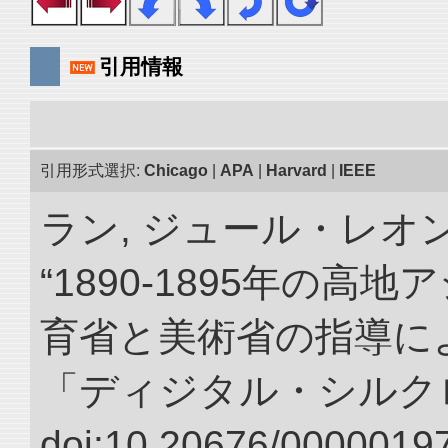
引用情報
引用形式選択:
Chicago
|
APA
|
Harvard
|
IEEE
ラン, ジュール・レオ
“1890-1895年の
育省と美術省の指導によ
「ディジタル・シルク
doi:10.20676/00000197