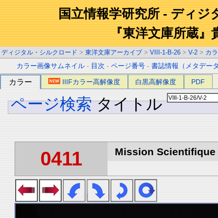
国立情報学研究所 - ディ
『東洋文庫所蔵』
ディジタル・シルクロード
>
東洋文庫アーカイブ
>
VIII-1-B-26
>
V-2
>
カラ
カラー画像サムネイル
-
目次
-
ページ番号
-
書誌情報（メタデー
カラー
IIIFカラー高解像度
白黒高解像度
PDF
ページ検索
タイトル
Mission Scientifique
0411