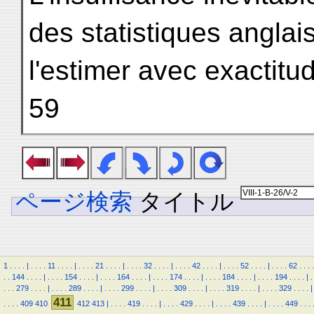
des statistiques angla
l'estimer avec exactitu
59
ページ検索
タイトル
1
.
.
.
.
|
.
.
.
.
11
.
.
.
.
|
.
.
.
.
21
.
.
.
.
|
.
.
.
.
32
.
.
.
.
|
.
.
.
.
42
.
.
.
.
|
.
.
.
.
52
.
.
.
.
|
.
.
.
.
62
.
.
.
.
.
.
144
.
.
.
.
|
.
.
.
.
154
.
.
.
.
|
.
.
.
.
164
.
.
.
.
|
.
.
.
.
174
.
.
.
.
|
.
.
.
.
184
.
.
.
.
|
.
.
.
.
194
.
.
.
.
|
.
.
.
.
279
.
.
.
.
|
.
.
.
.
289
.
.
.
.
|
.
.
.
.
299
.
.
.
.
|
.
.
.
.
309
.
.
.
.
|
.
.
.
.
319
.
.
.
.
|
.
.
.
.
329
.
.
.
.
|
411
.
.
.
.
409
410
412
413
|
.
.
.
.
419
.
.
.
.
|
.
.
.
.
429
.
.
.
.
|
.
.
.
.
439
.
.
.
.
|
.
.
.
.
449
.
.
.