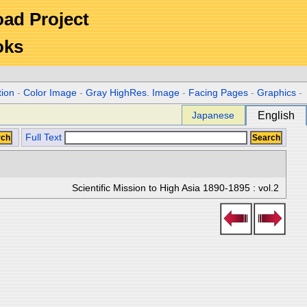
Road Project
oks
tion
-
Color Image
-
Gray HighRes. Image
-
Facing Pages
-
Graphics
-
Japanese
English
Full Text
Scientific Mission to High Asia 1890-1895 : vol.2