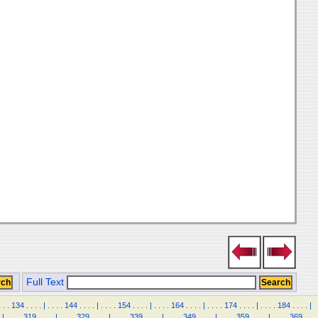
Full Text
.
.
.
134
.
.
.
.
|
.
.
.
.
144
.
.
.
.
|
.
.
.
.
154
.
.
.
.
|
.
.
.
.
164
.
.
.
.
|
.
.
.
.
174
.
.
.
.
|
.
.
.
.
184
.
.
.
.
|
|
.
.
.
.
319
.
.
.
.
|
.
.
.
.
329
.
.
.
.
|
.
.
.
.
339
.
.
.
.
|
.
.
.
.
349
.
.
.
.
|
.
.
.
.
359
.
.
.
.
|
.
.
.
.
369
.
.