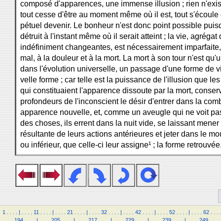
composé d'apparences, une immense illusion ; rien n'exist
tout cesse d'être au moment même où il est, tout s'écoule
pétuel devenir. Le bonheur n'est donc point possible puisqu
détruit à l'instant même où il serait atteint ; la vie, agréga
indéfiniment changeantes, est nécessairement imparfaite
mal, à la douleur et à la mort. La mort à son tour n'est qu'
dans l'évolution universelle, un passage d'une forme de v
velle forme ; car telle est la puissance de l'illusion que le
qui constituaient l'apparence dissoute par la mort, conser
profondeurs de l'inconscient le désir d'entrer dans la co
apparence nouvelle, et, comme un aveugle qui ne voit pas
des choses, ils errent dans la nuit vide, se laissant mener
résultante de leurs actions antérieures et jeter dans le mo
ou inférieur, que celle-ci leur assigne¹ ; la forme retrouvé
1
.
.
.
.
|
.
.
.
.
11
.
.
.
.
|
.
.
.
.
21
.
.
.
.
|
.
.
.
.
32
.
.
.
.
|
.
.
.
.
42
.
.
.
.
|
.
.
.
.
52
.
.
.
.
|
.
.
.
.
62
.
.
.
.
.
.
.
.
194
.
.
.
.
|
.
.
.
.
205
.
.
.
.
|
.
.
.
.
217
.
.
.
.
|
.
.
.
.
229
.
.
.
.
|
.
.
.
.
239
.
.
.
.
|
.
.
.
.
249
.
.
.
.