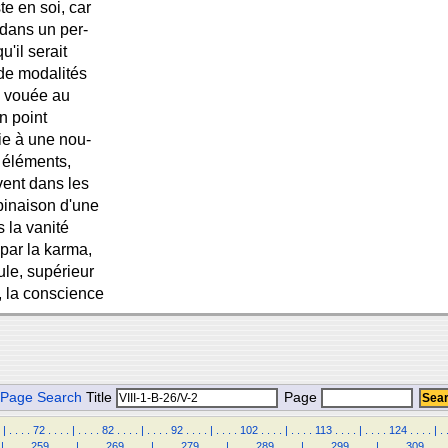
e en soi, car
 dans un per-
'il serait
t de modalités
, vouée au
un point
ie à une nou-
s éléments,
vent dans les
mbinaison d'une
 la vanité
 par la karma,
ule, supérieur
e, la conscience
Page Search
Title
Page
|
.
.
.
.
72
.
.
.
.
|
.
.
.
.
82
.
.
.
.
|
.
.
.
.
92
.
.
.
.
|
.
.
.
.
102
.
.
.
.
|
.
.
.
.
113
.
.
.
.
|
.
.
.
.
124
.
.
.
.
|
.
|
.
.
.
.
259
.
.
.
.
|
.
.
.
.
269
.
.
.
.
|
.
.
.
.
279
.
.
.
.
|
.
.
.
.
289
.
.
.
.
|
.
.
.
.
299
.
.
.
.
|
.
.
.
.
309
.
.
.
.