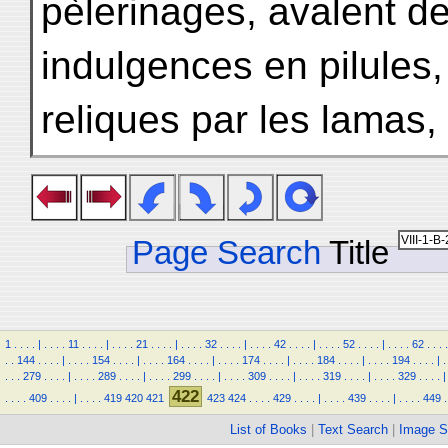
pèlerinages, avalent d
indulgences en pilules
reliques par les lamas,
Page Search
Title
1
.
.
.
.
|
.
.
.
.
11
.
.
.
.
|
.
.
.
.
21
.
.
.
.
|
.
.
.
.
32
.
.
.
.
|
.
.
.
.
42
.
.
.
.
|
.
.
.
.
52
.
.
.
.
|
.
.
.
.
62
.
.
.
.
.
.
144
.
.
.
.
|
.
.
.
.
154
.
.
.
.
|
.
.
.
.
164
.
.
.
.
|
.
.
.
.
174
.
.
.
.
|
.
.
.
.
184
.
.
.
.
|
.
.
.
.
194
.
.
.
.
|
.
.
.
.
279
.
.
.
.
|
.
.
.
.
289
.
.
.
.
|
.
.
.
.
299
.
.
.
.
|
.
.
.
.
309
.
.
.
.
|
.
.
.
.
319
.
.
.
.
|
.
.
.
.
329
.
.
.
.
|
422
.
.
.
.
409
.
.
.
.
|
.
.
.
.
419
420
421
423
424
.
.
.
.
429
.
.
.
.
|
.
.
.
.
439
.
.
.
.
|
.
.
.
.
449
.
List of Books
|
Text Search
|
Image S