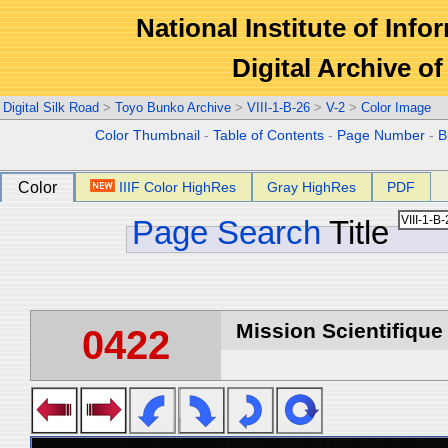
National Institute of Info
Digital Archive 
Digital Silk Road
>
Toyo Bunko Archive
>
VIII-1-B-26
>
V-2
>
Color Image
Color Thumbnail
-
Table of Contents
-
Page Number
-
B
Color
IIIF Color HighRes
Gray HighRes
PDF
Page Search
Title
Mission Scientifique
0422