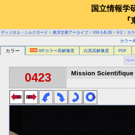
国立情報学
『
ディジタル・シルクロード
>
東洋文庫アーカイブ
>
VIII-1-B-26
>
V-2
>
カラ
カラー
カラー
IIIFカラー高解像度
白黒高解像度
PDF
ペー
Mission Scientifique
0423