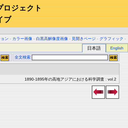
プロジェクト
イブ
ション
-
カラー画像
-
白黒高解像度画像
-
見開きページ
-
グラフィック
-
日本語
English
全文検索
1890-1895年の高地アジアにおける科学調査 : vol.2