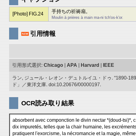
手持ちの祈祷扇。
[Photo] FIG.24
Moulin à prières à main ma-ni tch'os-k'or.
引用情報
引用形式選択:
Chicago
|
APA
|
Harvard
|
IEEE
ラン, ジュール・レオン・デュトルイユ・ドゥ. “1890
ド」／東洋文庫. doi:10.20676/00000197.
OCR読み取り結果
absorbent avec componction le divin nectar *(doud-tsi)*,
dix impuretés, telles que la chair humaine, les excréments 
pratiquent l'exorcisme, la nécromancie et la magie, même