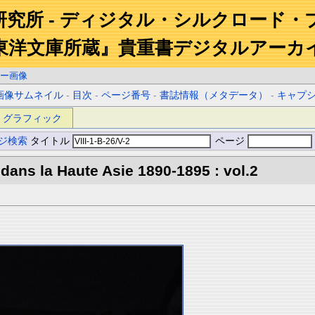
研究所 - ディジタル・シルクロード・
東洋文庫所蔵』貴重書デジタルアーカ
ー画像
画像サムネイル
-
目次
-
ページ番号
-
書誌情報（メタデータ）
-
キャプ
グラフィック
ジ検索
タイトル
ページ
 dans la Haute Asie 1890-1895 : vol.2