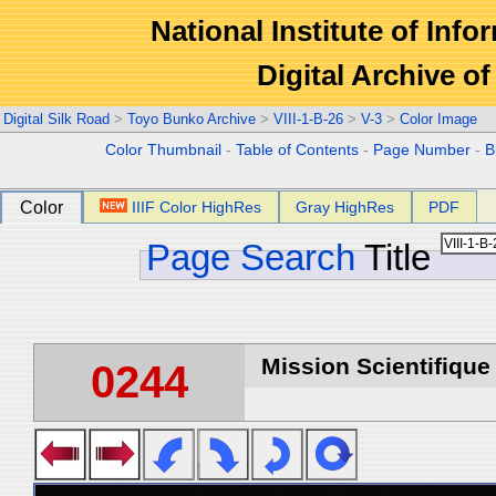
National Institute of Info
Digital Archive 
Digital Silk Road
>
Toyo Bunko Archive
>
VIII-1-B-26
>
V-3
>
Color Image
Color Thumbnail
-
Table of Contents
-
Page Number
-
B
Color
IIIF Color HighRes
Gray HighRes
PDF
Page Search
Title
Mission Scientifique
0244