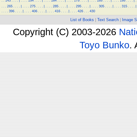
.
.
143
.
.
.
.
|
.
.
.
.
154
.
.
.
.
|
.
.
.
.
164
.
.
.
.
|
.
.
.
.
175
.
.
.
.
|
.
.
.
.
185
.
.
.
.
|
.
.
.
.
195
.
.
.
.
|
.
.
.
.
265
.
.
.
.
|
.
.
.
.
275
.
.
.
.
|
.
.
.
.
285
.
.
.
.
|
.
.
.
.
295
.
.
.
.
|
.
.
.
.
305
.
.
.
.
|
.
.
.
.
315
.
.
.
.
|
.
.
.
.
396
.
.
.
.
|
.
.
.
.
406
.
.
.
.
|
.
.
.
.
416
.
.
.
.
|
.
.
.
.
426
.
.
.
430
List of Books
|
Text Search
|
Image S
Copyright (C) 2003-2026
Nati
Toyo Bunko
.