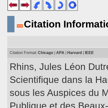
Citation Informat
Citation Format:
Chicago
|
APA
|
Harvard
|
IEEE
Rhins, Jules Léon Dutre
Scientifique dans la H
sous les Auspices du Mi
Publique et des Beaux-A