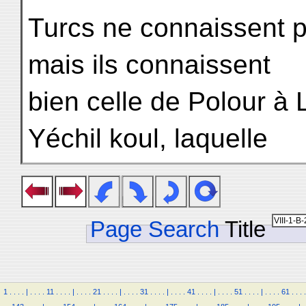
Turcs ne connaissent p
mais ils connaissent
bien celle de Polour à L
Yéchil koul, laquelle
Page Search
Title
1
.
.
.
.
|
.
.
.
.
11
.
.
.
.
|
.
.
.
.
21
.
.
.
.
|
.
.
.
.
31
.
.
.
.
|
.
.
.
.
41
.
.
.
.
|
.
.
.
.
51
.
.
.
.
|
.
.
.
.
61
.
.
.
.