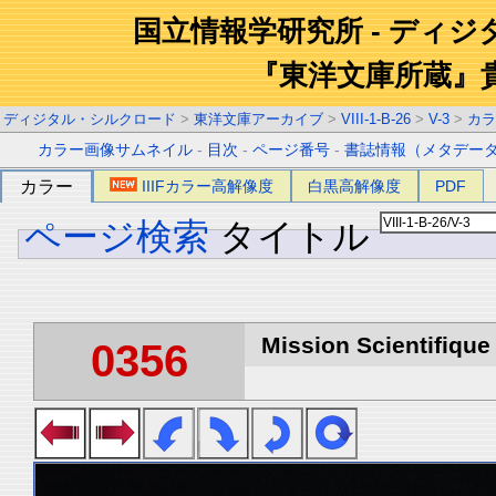
国立情報学研究所 - ディ
『東洋文庫所蔵』
ディジタル・シルクロード
>
東洋文庫アーカイブ
>
VIII-1-B-26
>
V-3
>
カラ
カラー画像サムネイル
-
目次
-
ページ番号
-
書誌情報（メタデー
カラー
IIIFカラー高解像度
白黒高解像度
PDF
ページ検索
タイトル
Mission Scientifique
0356