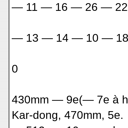
— 11 — 16 — 26 — 22
— 13 — 14 — 10 — 18 
0
430mm — 9e(— 7e à ha
Kar-dong, 470mm, 5e.