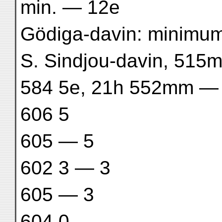
min. — 12e
Gödiga-davin: minimu
S. Sindjou-davin, 515
584 5e, 21h 552mm —
606 5
605 — 5
602 3 — 3
605 — 3
604 0