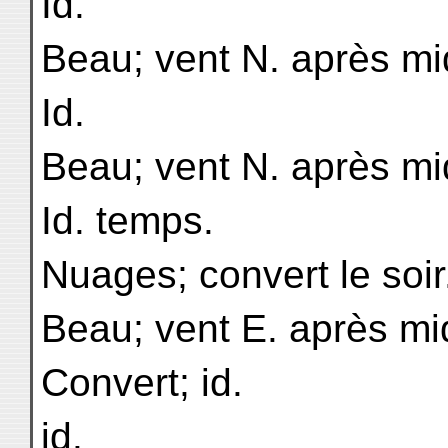
Id.
Beau; vent N. après mi
Id.
Beau; vent N. après mi
Id. temps.
Nuages; convert le soir
Beau; vent E. après mid
Convert; id.
id.