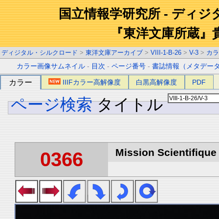
国立情報学研究所 - ディ
『東洋文庫所蔵』
ディジタル・シルクロード
>
東洋文庫アーカイブ
>
VIII-1-B-26
>
V-3
>
カラ
カラー画像サムネイル
-
目次
-
ページ番号
-
書誌情報（メタデー
カラー
IIIFカラー高解像度
白黒高解像度
PDF
ページ検索
タイトル
Mission Scientifique
0366