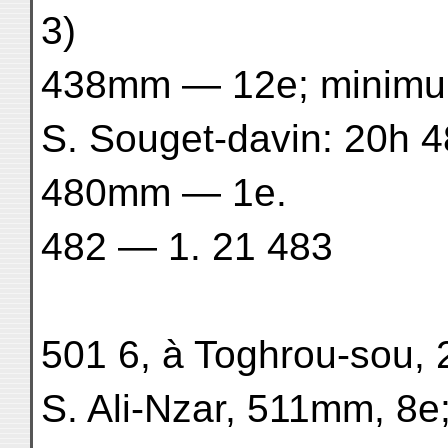
3)
438mm — 12e; minimu
S. Souget-davin: 20h
480mm — 1e.
482 — 1. 21 483
501 6, à Toghrou-sou
S. Ali-Nzar, 511mm, 8