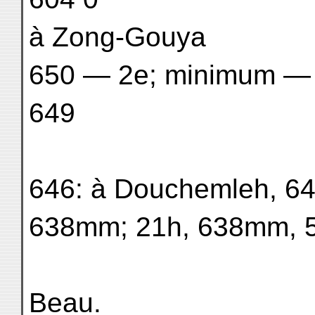
à Zong-Gouya
650 — 2e; minimum — 
649
646: à Douchemleh, 64
638mm; 21h, 638mm, 5
Beau.