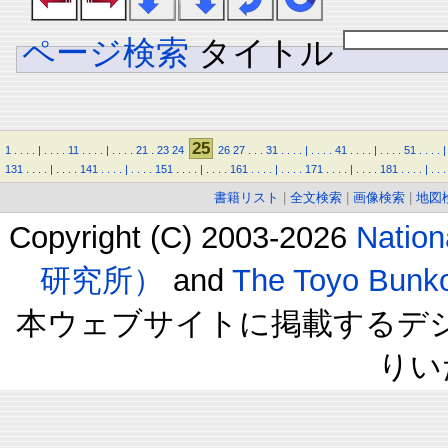
ページ検索
タイトル
25
1
.
.
.
.
|
.
.
.
.
11
.
.
.
.
|
.
.
.
.
21
.
23
24
26
27
.
.
.
31
.
.
.
.
|
.
.
.
.
41
.
.
.
.
|
.
.
.
.
51
.
.
.
.
|
131
.
.
.
.
|
.
.
.
.
141
.
.
.
.
|
.
.
.
.
151
.
.
.
.
|
.
.
.
.
161
.
.
.
.
|
.
.
.
.
171
.
.
.
.
|
.
.
.
.
181
.
.
.
.
|
.
.
.
書籍リスト
|
全文検索
|
画像検索
|
地図
Copyright (C) 2003-2026
Natio
研究所）
and
The Toyo B
本ウェブサイトに掲載するデ
りい