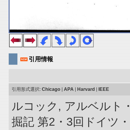
引用情報
引用形式選択:
Chicago
|
APA
|
Harvard
|
IEEE
ルコック, アルベルト
掘記 第2・3回ドイツ