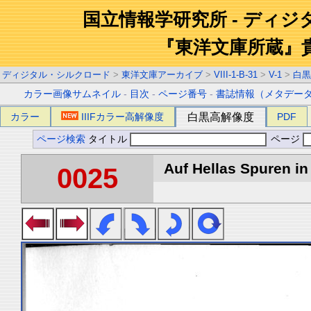
国立情報学研究所 - ディ
『東洋文庫所蔵』
ディジタル・シルクロード
>
東洋文庫アーカイブ
>
VIII-1-B-31
>
V-1
>
白黒
カラー画像サムネイル
-
目次
-
ページ番号
-
書誌情報（メタデー
カラー
IIIFカラー高解像度
白黒高解像度
PDF
ページ検索
タイトル
ページ
Auf Hellas Spuren in 
0025