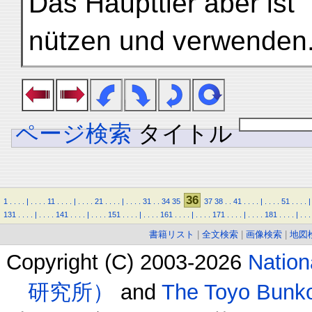
Das Haupttier aber ist
nützen und verwenden.
ページ検索
タイトル
36
1
.
.
.
.
|
.
.
.
.
11
.
.
.
.
|
.
.
.
.
21
.
.
.
.
|
.
.
.
.
31
.
.
34
35
37
38
.
.
41
.
.
.
.
|
.
.
.
.
51
.
.
.
.
|
131
.
.
.
.
|
.
.
.
.
141
.
.
.
.
|
.
.
.
.
151
.
.
.
.
|
.
.
.
.
161
.
.
.
.
|
.
.
.
.
171
.
.
.
.
|
.
.
.
.
181
.
.
.
.
|
.
.
.
書籍リスト
|
全文検索
|
画像検索
|
地図
Copyright (C) 2003-2026
Natio
研究所）
and
The Toyo B