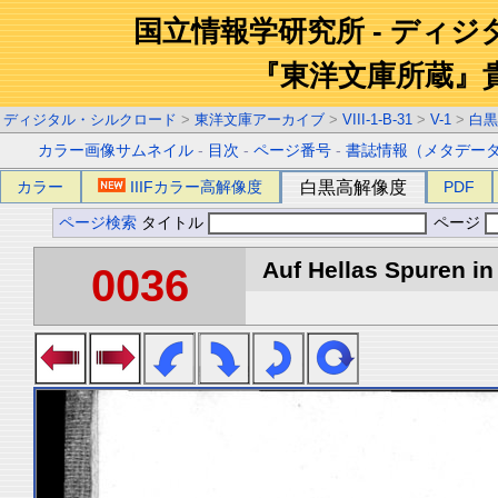
国立情報学研究所 - ディ
『東洋文庫所蔵』
ディジタル・シルクロード
>
東洋文庫アーカイブ
>
VIII-1-B-31
>
V-1
>
白黒
カラー画像サムネイル
-
目次
-
ページ番号
-
書誌情報（メタデー
カラー
IIIFカラー高解像度
白黒高解像度
PDF
ページ検索
タイトル
ページ
Auf Hellas Spuren in 
0036