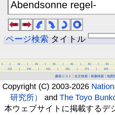
Abendsonne regel-
ページ検索
タイトル
1
.
.
.
.
|
.
.
.
.
11
.
.
.
.
|
.
.
.
.
21
.
.
.
.
|
.
.
.
.
31
.
.
.
.
|
.
.
.
.
41
.
.
.
.
|
.
.
.
.
51
.
.
.
.
|
.
.
.
.
61
.
.
.
.
.
.
.
.
131
.
.
.
.
|
.
.
.
.
141
.
.
.
.
|
.
.
.
.
151
.
.
.
.
|
.
.
.
.
161
.
.
.
.
|
.
.
.
.
171
.
.
.
.
|
.
.
.
.
181
.
.
.
.
書籍リスト
|
全文検索
|
画像検索
|
地図
Copyright (C) 2003-2026
Natio
研究所）
and
The Toyo B
本ウェブサイトに掲載するデ