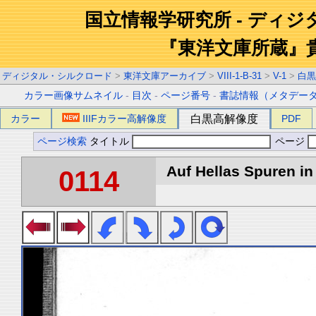
国立情報学研究所 - ディ
『東洋文庫所蔵』
ディジタル・シルクロード
>
東洋文庫アーカイブ
>
VIII-1-B-31
>
V-1
>
白黒
カラー画像サムネイル
-
目次
-
ページ番号
-
書誌情報（メタデー
カラー
IIIFカラー高解像度
白黒高解像度
PDF
ページ検索
タイトル
ページ
Auf Hellas Spuren in 
0114