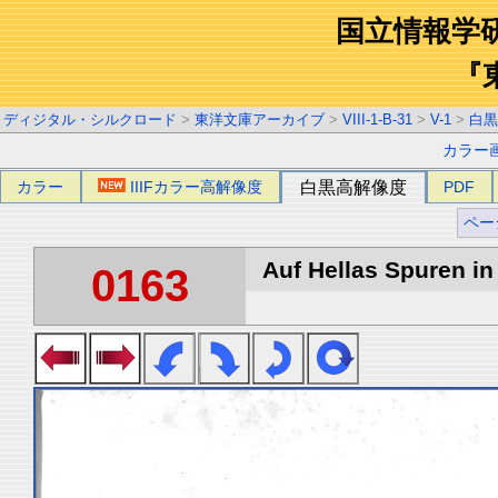
国立情報学
『
ディジタル・シルクロード
>
東洋文庫アーカイブ
>
VIII-1-B-31
>
V-1
>
白黒
カラー
カラー
IIIFカラー高解像度
白黒高解像度
PDF
ペー
Auf Hellas Spuren in 
0163