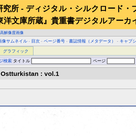
研究所 - ディジタル・シルクロード・
東洋文庫所蔵』貴重書デジタルアーカ
高解像度画像
画像サムネイル
-
目次
-
ページ番号
-
書誌情報（メタデータ）
-
キャプ
グラフィック
ジ検索
タイトル
ページ
Ostturkistan : vol.1