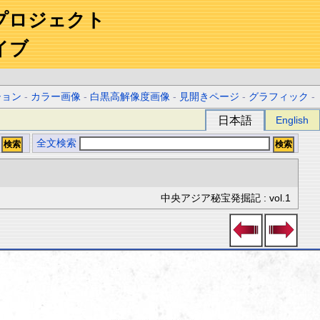
プロジェクト
イブ
ション
-
カラー画像
-
白黒高解像度画像
-
見開きページ
-
グラフィック
-
日本語
English
全文検索
中央アジア秘宝発掘記 : vol.1