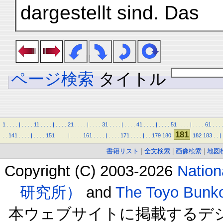
dargestellt sind. Das
ページ検索
タイトル
1
.
.
.
.
|
.
.
.
.
11
.
.
.
.
|
.
.
.
.
21
.
.
.
.
|
.
.
.
.
31
.
.
.
.
|
.
.
.
.
41
.
.
.
.
|
.
.
.
.
51
.
.
.
.
|
.
.
.
.
61
.
.
.
.
181
.
.
141
.
.
.
.
|
.
.
.
.
151
.
.
.
.
|
.
.
.
.
161
.
.
.
.
|
.
.
.
.
171
.
.
.
.
|
.
.
179
180
182
183
.
.
|
書籍リスト
|
全文検索
|
画像検索
|
地図
Copyright (C) 2003-2026
Natio
研究所）
and
The Toyo B
本ウェブサイトに掲載するデ