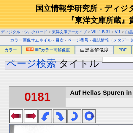
国立情報学研究所 - ディ
『東洋文庫所蔵』
ディジタル・シルクロード
>
東洋文庫アーカイブ
>
VIII-1-B-31
>
V-1
>
白黒
カラー画像サムネイル
-
目次
-
ページ番号
-
書誌情報（メタデー
カラー
IIIFカラー高解像度
白黒高解像度
PDF
ページ検索
タイトル
Auf Hellas Spuren in 
0181