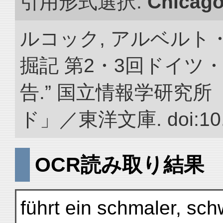
引用形式選択:
Chicag
ルコック, アルベルト
掘記 第2・3回ドイツ
告.” 国立情報学研究
ド」／東洋文庫. doi:10.2
OCR読み取り結果
führt ein schmaler, sc