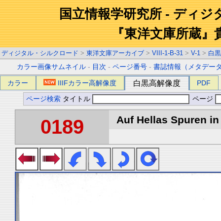
国立情報学研究所 - ディ
『東洋文庫所蔵』
ディジタル・シルクロード
>
東洋文庫アーカイブ
>
VIII-1-B-31
>
V-1
>
白黒
カラー画像サムネイル
-
目次
-
ページ番号
-
書誌情報（メタデー
カラー
IIIFカラー高解像度
白黒高解像度
PDF
ページ検索
タイトル
ページ
Auf Hellas Spuren in 
0189