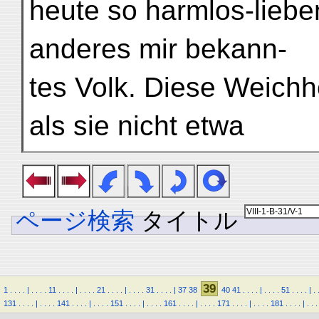
heute so harmlos-liebe
anderes mir bekann-
tes Volk. Diese Weichh
als sie nicht etwa
ページ検索
タイトル
39
1
.
.
.
.
|
.
.
.
.
11
.
.
.
.
|
.
.
.
.
21
.
.
.
.
|
.
.
.
.
31
.
.
.
.
|
37
38
40
41
.
.
.
.
|
.
.
.
.
51
.
.
.
.
|
.
131
.
.
.
.
|
.
.
.
.
141
.
.
.
.
|
.
.
.
.
151
.
.
.
.
|
.
.
.
.
161
.
.
.
.
|
.
.
.
.
171
.
.
.
.
|
.
.
.
.
181
.
.
.
.
|
.
.
.