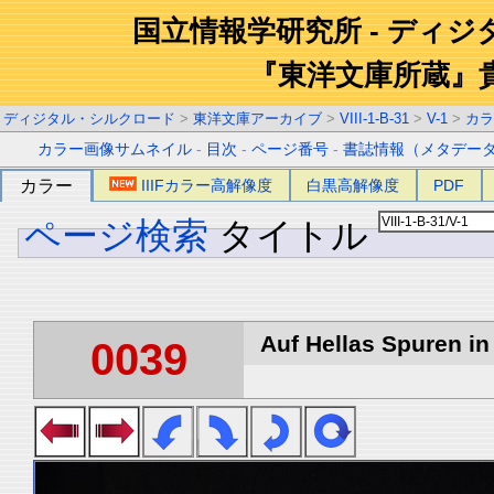
国立情報学研究所 - ディ
『東洋文庫所蔵』
ディジタル・シルクロード
>
東洋文庫アーカイブ
>
VIII-1-B-31
>
V-1
>
カラ
カラー画像サムネイル
-
目次
-
ページ番号
-
書誌情報（メタデー
カラー
IIIFカラー高解像度
白黒高解像度
PDF
ページ検索
タイトル
Auf Hellas Spuren in 
0039