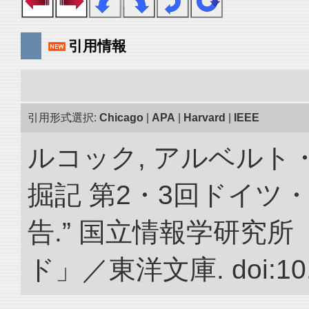
引用情報
引用形式選択:
Chicago
|
APA
|
Harvard
|
IEEE
ルコック, アルベルト
掘記 第2・3回ドイツ
告.” 国立情報学研究
ド」／東洋文庫. doi:10.2