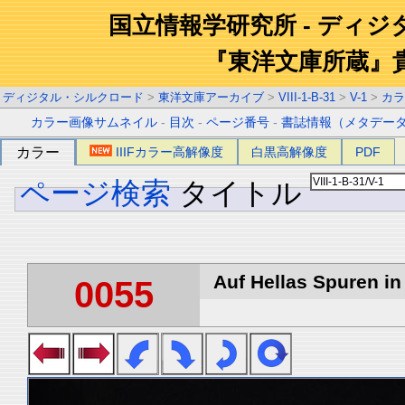
国立情報学研究所 - ディ
『東洋文庫所蔵』
ディジタル・シルクロード
>
東洋文庫アーカイブ
>
VIII-1-B-31
>
V-1
>
カラ
カラー画像サムネイル
-
目次
-
ページ番号
-
書誌情報（メタデー
カラー
IIIFカラー高解像度
白黒高解像度
PDF
ページ検索
タイトル
Auf Hellas Spuren in 
0055