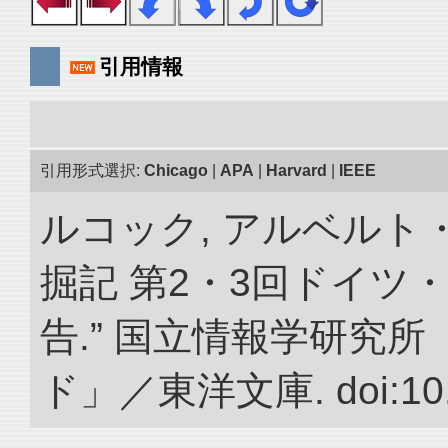
引用情報
引用形式選択:
Chicago
|
APA
|
Harvard
|
IEEE
ルコック, アルベルト
掘記 第2・3回ドイツ
告.” 国立情報学研究
ド」／東洋文庫. doi:10.2