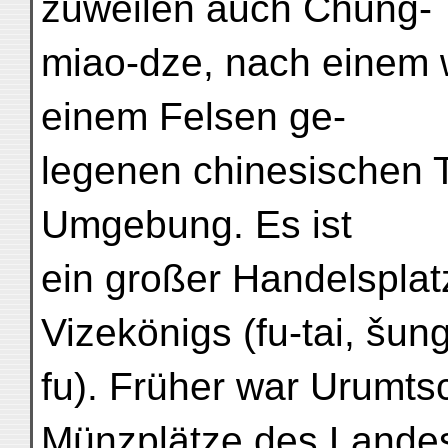
zuweilen auch Chung-
miao-dze, nach einem 
einem Felsen ge-
legenen chinesischen 
Umgebung. Es ist
ein großer Handelsplat
Vizekönigs (fu-tai, šun
fu). Früher war Urumtsc
Münzplätze des Lande