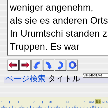
weniger angenehm,
als sie es anderen Orts
In Urumtschi standen z
Truppen. Es war
ページ検索
タイトル
55
1
.
.
.
.
|
.
.
.
.
11
.
.
.
.
|
.
.
.
.
21
.
.
.
.
|
.
.
.
.
31
.
.
.
.
|
.
.
.
.
41
.
.
.
.
|
.
.
.
.
51
.
53
54
56
5
131
.
.
.
.
|
.
.
.
.
141
.
.
.
.
|
.
.
.
.
151
.
.
.
.
|
.
.
.
.
161
.
.
.
.
|
.
.
.
.
171
.
.
.
.
|
.
.
.
.
181
.
.
.
.
|
.
.
.