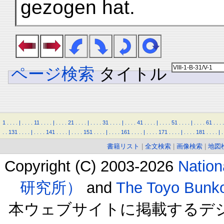
gezogen hat.
ページ検索
タイトル
1
.
.
.
.
|
.
.
.
.
11
.
.
.
.
|
.
.
.
.
21
.
.
.
.
|
.
.
.
.
31
.
.
.
.
|
.
.
.
.
41
.
.
.
.
|
.
.
.
.
51
.
.
.
.
|
.
.
.
.
61
.
.
.
.
.
.
131
.
.
.
.
|
.
.
.
.
141
.
.
.
.
|
.
.
.
.
151
.
.
.
.
|
.
.
.
.
161
.
.
.
.
|
.
.
.
.
171
.
.
.
.
|
.
.
.
.
181
.
.
.
.
|
.
書籍リスト
|
全文検索
|
画像検索
|
地図
Copyright (C) 2003-2026
Natio
研究所）
and
The Toyo B
本ウェブサイトに掲載するデ