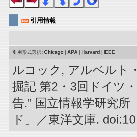
引用情報
引用形式選択:
Chicago
|
APA
|
Harvard
|
IEEE
ルコック, アルベルト
掘記 第2・3回ドイツ
告.” 国立情報学研究
ド」／東洋文庫. doi:10.2