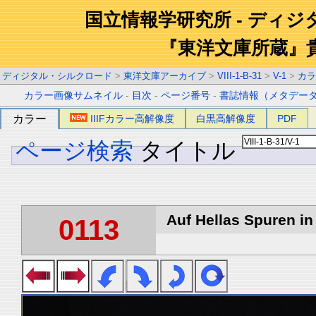
国立情報学研究所 - ディ
『東洋文庫所蔵』
ディジタル・シルクロード
>
東洋文庫アーカイブ
>
VIII-1-B-31
>
V-1
>
カラ
カラー画像サムネイル
-
目次
-
ページ番号
-
書誌情報（メタデー
カラー
IIIFカラー高解像度
白黒高解像度
PDF
ページ検索
タイトル
Auf Hellas Spuren in 
0113