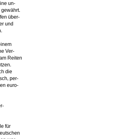
ine un-
 gewährt.
fen über-
der und
.
einem
ne Ver-
 am Reiten
tzen.
ch die
ch, per-
gen euro-
r-
e für
deutschen