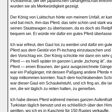
Vizeadmiral, der der japanischen Gefangenschaft entron
wurden sie als Merkwürdigkeit gezeigt.
Der König von Luktschun hörte von meinem Unfall, er ka
und bat mich, ihm das Pferd, das sehr schön und stark war
seinen Staatswagen zu überlassen, da es doch als Reitpf
bequem sei. Er würde mir dafür ein gutes Pferd überlasse
Ich war erfreut, den Gaul los zu werden und dafür ein gut
Pferd aus dem Gestüt von Pi-tschang einzutauschen und 
den Vorschlag ein. Der König schickte mir dann ein sehr
Pferd — es hieß später im ganzen Lande „tschong āt", da
Pferd — einen Braunen, der ganz ausgezeichnete Gänge 
war ein Paßgänger, mit dessen Paßgang andere Pferde n
lopp mitkommen konnten. Nach dem hochtrabenden Sch
war dieser Gaul ein Schaukelstuhl, und ich fing an, die l
ren, die wir täglich zu reiten hatten, zu genießen.
Ich habe dieses Pferd während meines ganzen Aufenthalt
Turkistan täglich benutzt und es schließlich über den Hi
geritten, wo ich es in Kaschmir für 150 Rupies verkaufte.