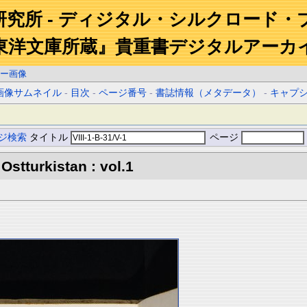
研究所 - ディジタル・シルクロード・
東洋文庫所蔵』貴重書デジタルアーカ
ー画像
画像サムネイル
-
目次
-
ページ番号
-
書誌情報（メタデータ）
-
キャプ
ジ検索
タイトル
ページ
Ostturkistan : vol.1