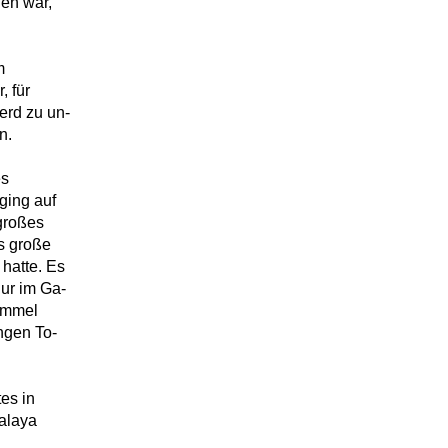
nen war,
m
, für
erd zu un-
n.
es
ging auf
 großes
s große
hatte. Es
ur im Ga-
immel
angen To-
es in
malaya