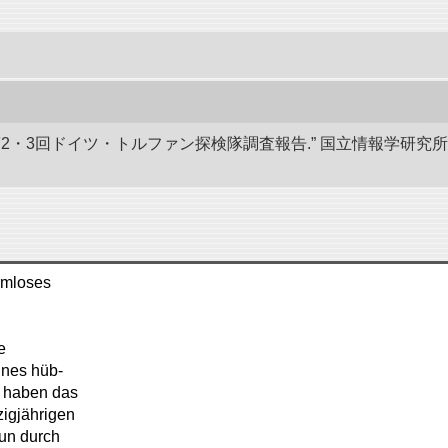
 第2・3回ドイツ・トルファン探検隊調査報告.” 国立情報学研
armloses
e
ines hüb-
 haben das
igjährigen
hun durch