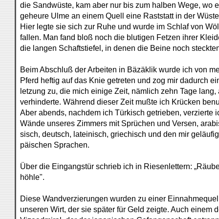
die Sandwüste, kam aber nur bis zum halben Wege, wo e
geheure Ulme an einem Quell eine Raststatt in der Wüste
Hier legte sie sich zur Ruhe und wurde im Schlaf von Wöl
fallen. Man fand bloß noch die blutigen Fetzen ihrer Klei
die langen Schaftstiefel, in denen die Beine noch steckten
Beim Abschluß der Arbeiten in Bäzäklik wurde ich von m
Pferd heftig auf das Knie getreten und zog mir dadurch ei
letzung zu, die mich einige Zeit, nämlich zehn Tage lang,
verhinderte. Während dieser Zeit mußte ich Krücken benu
Aber abends, nachdem ich Türkisch getrieben, verzierte i
Wände unseres Zimmers mit Sprüchen und Versen, arabis
sisch, deutsch, lateinisch, griechisch und den mir geläufi
päischen Sprachen.
Über die Eingangstür schrieb ich in Riesenlettern: „Räube
höhle".
Diese Wandverzierungen wurden zu einer Einnahmequell
unseren Wirt, der sie später für Geld zeigte. Auch einem 