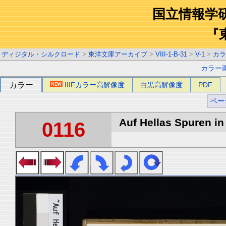
国立情報学
『
ディジタル・シルクロード
>
東洋文庫アーカイブ
>
VIII-1-B-31
>
V-1
>
カラ
カラー
カラー
IIIFカラー高解像度
白黒高解像度
PDF
ペー
Auf Hellas Spuren in 
0116