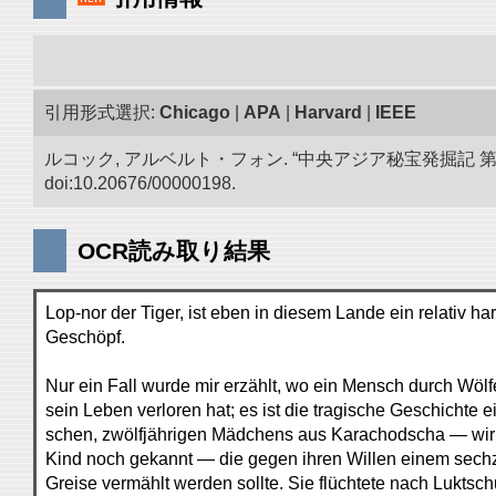
引用形式選択:
Chicago
|
APA
|
Harvard
|
IEEE
ルコック, アルベルト・フォン. “中央アジア秘宝発掘記
doi:10.20676/00000198.
OCR読み取り結果
Lop-nor der Tiger, ist eben in diesem Lande ein relativ h
Geschöpf.
Nur ein Fall wurde mir erzählt, wo ein Mensch durch Wölf
sein Leben verloren hat; es ist die tragische Geschichte e
schen, zwölfjährigen Mädchens aus Karachodscha — wir
Kind noch gekannt — die gegen ihren Willen einem sechz
Greise vermählt werden sollte. Sie flüchtete nach Luktsc