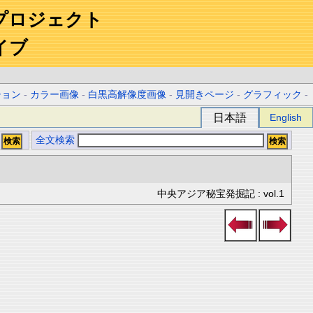
プロジェクト
イブ
ション
-
カラー画像
-
白黒高解像度画像
-
見開きページ
-
グラフィック
-
日本語
English
全文検索
中央アジア秘宝発掘記 : vol.1