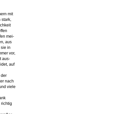
uern mit
stark,
chkeit
effen
fen mei-
en, aus
sie in
mmer vor,
t aus-
idet, auf
 der
ter nach
und viele
Bank
richtig