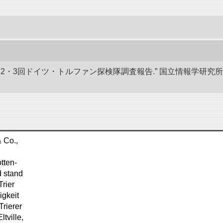
 第2・3回ドイツ・トルファン探検隊調査報告.” 国立情報学研
 Co.,
tten-
d stand
rier
igkeit
Trierer
tville,