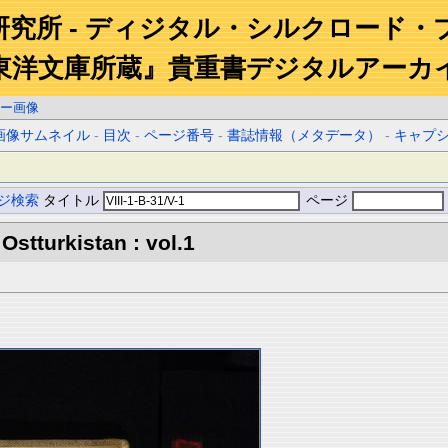
研究所 - ディジタル・シルクロード・
東洋文庫所蔵』貴重書デジタルアーカ
ー画像
画像サムネイル
-
目次
-
ページ番号
-
書誌情報（メタデータ）
-
キャプ
ジ検索
タイトル
ページ
Ostturkistan : vol.1