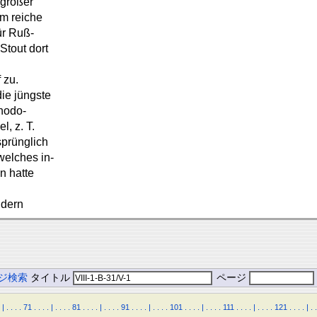
 großer
hm reiche
ür Ruß-
Stout dort
 zu.
ie jüngste
hodo-
, z. T.
prünglich
welches in-
n hatte
ndern
ジ検索
タイトル
ページ
|
.
.
.
.
71
.
.
.
.
|
.
.
.
.
81
.
.
.
.
|
.
.
.
.
91
.
.
.
.
|
.
.
.
.
101
.
.
.
.
|
.
.
.
.
111
.
.
.
.
|
.
.
.
.
121
.
.
.
.
|
.
.