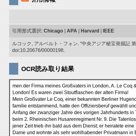
引用形式選択:
Chicago
|
APA
|
Harvard
|
IEEE
ルコック, アルベルト・フォン. “中央アジア秘宝発掘記
doi:10.20676/00000198.
OCR読み取り結果
men der Firma meines Großvaters in London, A. Le Coq &
London! Es waren zwei Stoutflaschen der alten Firma!
Mein Großvater Le Coq, einer bekannten Berliner Hugeno
familie entstammend, hatte den Offiziersberuf gewählt un
Anfang der zwanziger Jahre des vorigen Jahrhunderts in T
beim 2. Rheinischen Husarenregiment Nr. 9. Die Tatenlos
jener Zeit trieb ihn bald aus dem Dienst; er heiratete eine 
Dame und wohnte als sehr wohlhabender Privatmann in El