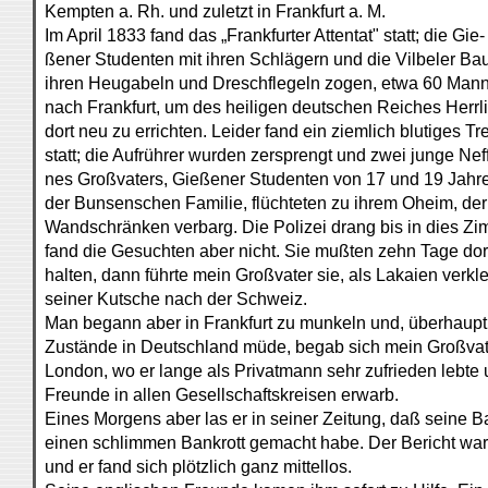
Kempten a. Rh. und zuletzt in Frankfurt a. M.
Im April 1833 fand das „Frankfurter Attentat" statt; die Gie-
ßener Studenten mit ihren Schlägern und die Vilbeler Ba
ihren Heugabeln und Dreschflegeln zogen, etwa 60 Mann 
nach Frankfurt, um des heiligen deutschen Reiches Herrli
dort neu zu errichten. Leider fand ein ziemlich blutiges Tr
statt; die Aufrührer wurden zersprengt und zwei junge Nef
nes Großvaters, Gießener Studenten von 17 und 19 Jahr
der Bunsenschen Familie, flüchteten zu ihrem Oheim, der 
Wandschränken verbarg. Die Polizei drang bis in dies Zi
fand die Gesuchten aber nicht. Sie mußten zehn Tage dor
halten, dann führte mein Großvater sie, als Lakaien verkle
seiner Kutsche nach der Schweiz.
Man begann aber in Frankfurt zu munkeln und, überhaupt
Zustände in Deutschland müde, begab sich mein Großva
London, wo er lange als Privatmann sehr zufrieden lebte 
Freunde in allen Gesellschaftskreisen erwarb.
Eines Morgens aber las er in seiner Zeitung, daß seine 
einen schlimmen Bankrott gemacht habe. Der Bericht war 
und er fand sich plötzlich ganz mittellos.