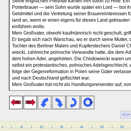
Seine englischen Freunde kamen ihm sofort zu Hilfe. Ein
Porterbrauer — sein Sohn wurde später ein Lord — bot i
Geldmittel und die Vertretung seiner Brauereiinteressen f
land an, wenn er einen eigens für dieses Land gebrauten 
einführen wolle.
Mein Großvater, obwohl kaufmännisch nicht geschult, griff
Er begab sich nach Warschau, wo er durch seine Mutter, d
Tochter des Berliner Malers und Kupferstechers Daniel C
wiecki, zahlreiche polnische Verwandte hatte, die dem Adel
dem hohen Adel, angehörten. Die Chodowiecki waren urs
selbst ein protestantisches, polnisches Adelsgeschlecht, 
folge der Gegenreformation in Polen seine Güter verlasse
und nach Deutschland geflüchtet war.
Mein Großvater trat nicht als Handlungsreisender auf, so
ペー
1
.
.
.
.
|
.
.
.
.
11
.
.
.
.
|
.
.
.
.
21
.
.
.
.
|
.
.
.
.
31
.
.
.
.
|
.
.
.
.
41
.
.
.
.
|
.
.
.
.
51
.
.
.
.
|
.
.
.
.
61
.
.
.
.