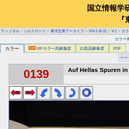
国立情報学
『
ディジタル・シルクロード
>
東洋文庫アーカイブ
>
VIII-1-B-31
>
V-1
>
カラ
カラー
カラー
IIIFカラー高解像度
白黒高解像度
PDF
ペー
Auf Hellas Spuren in 
0139