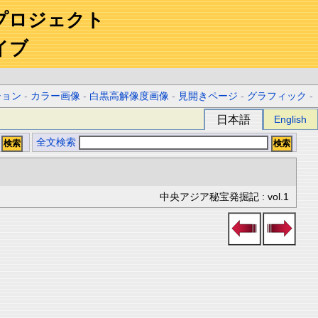
プロジェクト
イブ
ション
-
カラー画像
-
白黒高解像度画像
-
見開きページ
-
グラフィック
-
日本語
English
全文検索
中央アジア秘宝発掘記 : vol.1