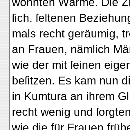
wohnten Wärme. Die 
ſich, ſeltenen Beziehun
mals recht geräumig, t
an Frauen, nämlich Mä
wie der mit ſeinen eig
beſitzen. Es kam nun d
in Kumtura an ihrem G
recht wenig und ſorgten
wie die für Frauen früh