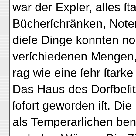
war der Expler, alles ſt
Bücherſchränken, Note
dieſe Dinge konnten no
verſchiedenen Mengen
rag wie eine ſehr ſtark
Das Haus des Dorfbeſit
ſofort geworden iſt. Di
als Temperarlichen ben