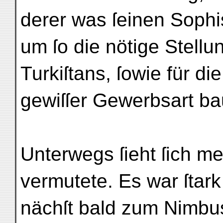
derer was ſeinen Sophi
um ſo die nötige Stell
Turkiſtans, ſowie für die
gewiſſer Gewerbsart ba
Unterwegs ſieht ſich m
vermutete. Es war ſtark
nächſt bald zum Nimbus