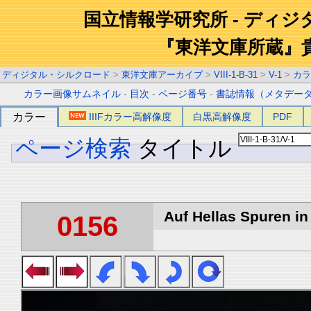
国立情報学研究所 - ディ
『東洋文庫所蔵』
ディジタル・シルクロード
>
東洋文庫アーカイブ
>
VIII-1-B-31
>
V-1
>
カラ
カラー画像サムネイル
-
目次
-
ページ番号
-
書誌情報（メタデー
カラー
IIIFカラー高解像度
白黒高解像度
PDF
ページ検索
タイトル
Auf Hellas Spuren in 
0156