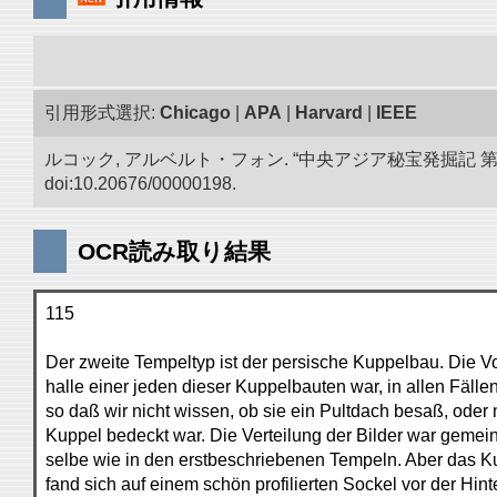
引用形式選択:
Chicago
|
APA
|
Harvard
|
IEEE
ルコック, アルベルト・フォン. “中央アジア秘宝発掘記
doi:10.20676/00000198.
OCR読み取り結果
115
Der zweite Tempeltyp ist der persische Kuppelbau. Die Vo
halle einer jeden dieser Kuppelbauten war, in allen Fällen,
so daß wir nicht wissen, ob sie ein Pultdach besaß, oder 
Kuppel bedeckt war. Die Verteilung der Bilder war gemein
selbe wie in den erstbeschriebenen Tempeln. Aber das Ku
fand sich auf einem schön profilierten Sockel vor der Hin