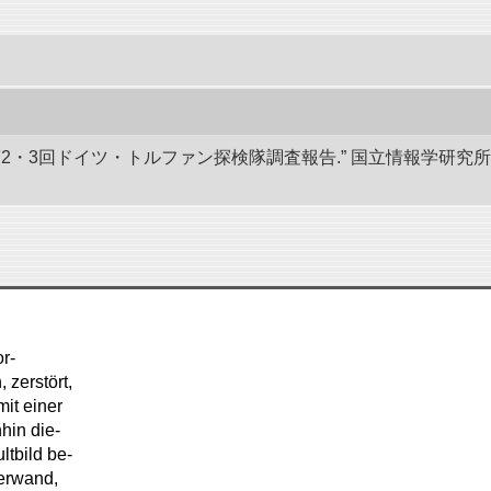
 第2・3回ドイツ・トルファン探検隊調査報告.” 国立情報学研
r-
 zerstört,
mit einer
hin die-
ltbild be-
terwand,