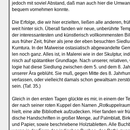
jedoch mit soviel Abstand, daß man auch hier die Umwa
bequem vornehmen konnte.
Die Erfolge, die wir hier erzielten, ließen alle anderen, fr
weit hinter sich. Überall fanden wir neue, unberührte Temp
der interessantesten und künstlerisch vollkommensten Bild
aus früher Zeit, früher als jene der eben besuchten Siedl
Kumtura. In der Malweise ostasiatisch abgewandelte Gem
len noch ganz. Alles ist, in Malerei wie in der Skulptur, ind
nisch auf spätantiker Grundlage. Nach unserer, relativen,
logie hat diese Siedlung zwischen dem 5. und dem 8. Ja
unserer Ära geblüht. Sie muß, gegen Mitte des 8. Jahrhun
verlassen, oder vielleicht damals schon gewaltsam zerst
sein. (Taf. 35.)
Gleich in den ersten Tagen glückte es mir, in einem der T
der nach seiner roten Kuppel den Namen „Rotkuppelraum
hielt, eine alte Bibliothek aufzudecken. Hier fanden wir frü
dische Handschriften in großer Menge, auf Palmblatt, Bir
und Papier, sowie beschriebene Holztabletten. Alle Buchb