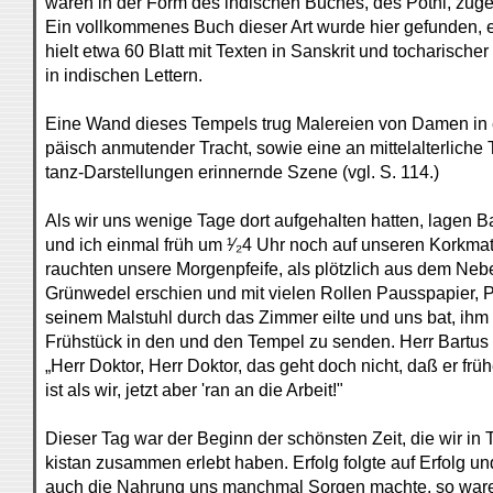
waren in der Form des indischen Buches, des Pothi, zuge
Ein vollkommenes Buch dieser Art wurde hier gefunden, e
hielt etwa 60 Blatt mit Texten in Sanskrit und tocharische
in indischen Lettern.
Eine Wand dieses Tempels trug Malereien von Damen in 
päisch anmutender Tracht, sowie eine an mittelalterliche 
tanz-Darstellungen erinnernde Szene (vgl. S. 114.)
Als wir uns wenige Tage dort aufgehalten hatten, lagen B
und ich einmal früh um ¹⁄₂4 Uhr noch auf unseren Korkma
rauchten unsere Morgenpfeife, als plötzlich aus dem Ne
Grünwedel erschien und mit vielen Rollen Pausspapier, 
seinem Malstuhl durch das Zimmer eilte und uns bat, ihm
Frühstück in den und den Tempel zu senden. Herr Bartus r
„Herr Doktor, Herr Doktor, das geht doch nicht, daß er früh
ist als wir, jetzt aber 'ran an die Arbeit!"
Dieser Tag war der Beginn der schönsten Zeit, die wir in T
kistan zusammen erlebt haben. Erfolg folgte auf Erfolg u
auch die Nahrung uns manchmal Sorgen machte, so ware