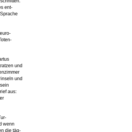
schnitten.
s ent-
r Sprache
euro-
Toten-
artus
tratzen und
benzimmer
Pinseln und
 sein
ief aus:
er
ur-
nd wenn
n die täg-