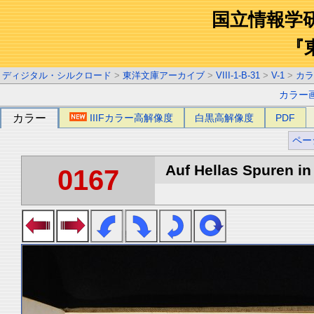
国立情報学
『
ディジタル・シルクロード
>
東洋文庫アーカイブ
>
VIII-1-B-31
>
V-1
>
カラ
カラー
カラー
IIIFカラー高解像度
白黒高解像度
PDF
ペー
Auf Hellas Spuren in 
0167