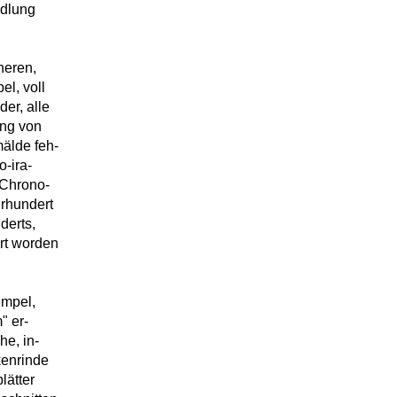
ndlung
üheren,
el, voll
er, alle
ung von
älde feh-
o-ira-
 Chrono-
hrhundert
derts,
ört worden
empel,
" er-
he, in-
kenrinde
lätter