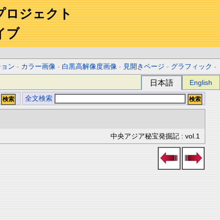
プロジェクト
イブ
ション
-
カラー画像
-
白黒高解像度画像
-
見開きページ
-
グラフィック
-
日本語
English
全文検索
中央アジア秘宝発掘記 : vol.1