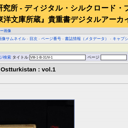
研究所 - ディジタル・シルクロード・
東洋文庫所蔵』貴重書デジタルアーカ
ー画像
画像サムネイル
-
目次
-
ページ番号
-
書誌情報（メタデータ）
-
キャプ
ジ検索
タイトル
ページ
Ostturkistan : vol.1