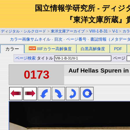
国立情報学研究所 - ディ
『東洋文庫所蔵』
ディジタル・シルクロード
>
東洋文庫アーカイブ
>
VIII-1-B-31
>
V-1
>
カラ
カラー画像サムネイル
-
目次
-
ページ番号
-
書誌情報（メタデー
カラー
IIIFカラー高解像度
白黒高解像度
PDF
ページ検索
タイトル
ページ
Auf Hellas Spuren in 
0173