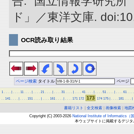
告.” 国立情報学研究
ド」／東洋文庫. doi:10.2
OCR読み取り結果
ページ検索
タイトル
ページ
1
.
.
.
.
|
.
.
.
.
11
.
.
.
.
|
.
.
.
.
21
.
.
.
.
|
.
.
.
.
31
.
.
.
.
|
.
.
.
.
41
.
.
.
.
|
.
.
.
.
51
.
.
.
.
|
.
.
.
.
61
.
.
.
.
173
.
.
141
.
.
.
.
|
.
.
.
.
151
.
.
.
.
|
.
.
.
.
161
.
.
.
.
|
.
.
.
.
171
172
174
175
|
.
.
.
.
181
.
.
.
.
|
書籍リスト
|
全文検索
|
画像検索
|
地図
Copyright (C) 2003-2026
National Institute of Inform
本ウェブサイトに掲載するデジタ