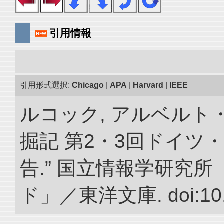
引用情報
引用形式選択:
Chicago
|
APA
|
Harvard
|
IEEE
ルコック, アルベルト
掘記 第2・3回ドイツ
告.” 国立情報学研究
ド」／東洋文庫. doi:10.2