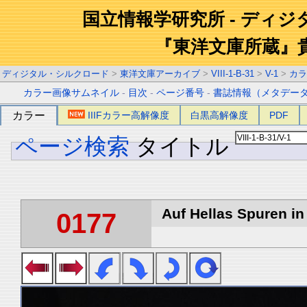
国立情報学研究所 - ディ
『東洋文庫所蔵』
ディジタル・シルクロード
>
東洋文庫アーカイブ
>
VIII-1-B-31
>
V-1
>
カラ
カラー画像サムネイル
-
目次
-
ページ番号
-
書誌情報（メタデー
カラー
IIIFカラー高解像度
白黒高解像度
PDF
ページ検索
タイトル
Auf Hellas Spuren in 
0177