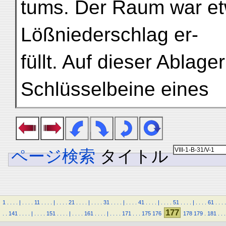
tums. Der Raum war et
Lößniederschlag er-
füllt. Auf dieser Ablag
Schlüsselbeine eines
ページ検索
タイトル
1
.
.
.
.
|
.
.
.
.
11
.
.
.
.
|
.
.
.
.
21
.
.
.
.
|
.
.
.
.
31
.
.
.
.
|
.
.
.
.
41
.
.
.
.
|
.
.
.
.
51
.
.
.
.
|
.
.
.
.
61
.
.
.
.
177
.
.
141
.
.
.
.
|
.
.
.
.
151
.
.
.
.
|
.
.
.
.
161
.
.
.
.
|
.
.
.
.
171
.
.
.
175
176
178
179
.
181
.
.
.